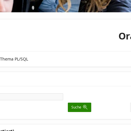
Or
m Thema PL/SQL
Suche