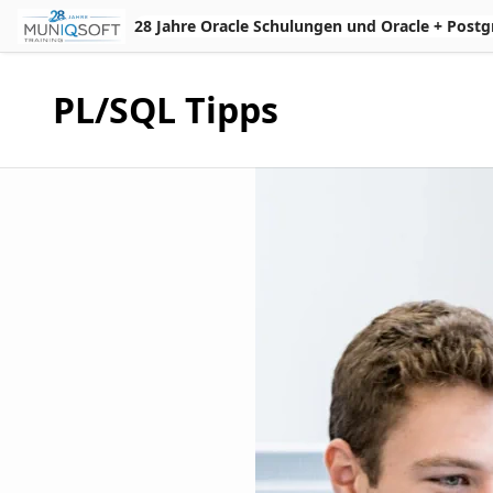
Skip to Main Content
28 Jahre Oracle Schulungen und Oracle + Postgres 
PL/SQL Tipps