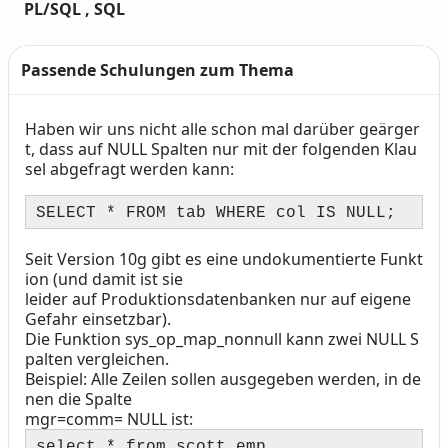
PL/SQL , SQL
Passende Schulungen zum Thema
Haben wir uns nicht alle schon mal darüber geärger
Text
t, dass auf
NULL
Spalten nur mit der folgenden Klau
sel abgefragt werden kann:
SELECT * FROM tab WHERE col IS NULL;
Seit Version 10g gibt es eine undokumentierte Funkt
ion (und damit ist sie
leider auf Produktionsdatenbanken nur auf eigene
Gefahr einsetzbar).
Die Funktion sys_op_map_nonnull kann zwei NULL S
palten vergleichen.
Beispiel: Alle Zeilen sollen ausgegeben werden, in de
nen die Spalte
mgr=comm= NULL ist:
select * from scott.emp