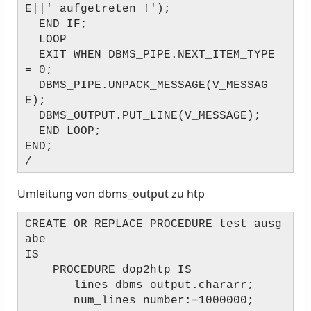
E||' aufgetreten !');
END IF;
LOOP
EXIT WHEN DBMS_PIPE.NEXT_ITEM_TYPE
= 0;
DBMS_PIPE.UNPACK_MESSAGE(V_MESSAG
E);
DBMS_OUTPUT.PUT_LINE(V_MESSAGE);
END LOOP;
END;
/
Umleitung von dbms_output zu htp
CREATE OR REPLACE PROCEDURE test_ausg
abe
IS
PROCEDURE dop2htp IS
lines dbms_output.chararr;
num_lines number:=1000000;