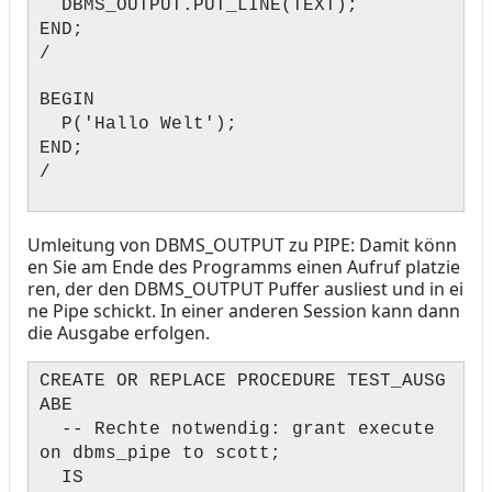
DBMS_OUTPUT.PUT_LINE(TEXT);
END;
/
BEGIN
P('Hallo Welt');
END;
/
Umleitung von DBMS_OUTPUT zu PIPE: Damit könn
en Sie am Ende des Programms einen Aufruf platzie
ren, der den DBMS_OUTPUT Puffer ausliest und in ei
ne Pipe schickt. In einer anderen Session kann dann
die Ausgabe erfolgen.
CREATE OR REPLACE PROCEDURE TEST_AUSG
ABE
-- Rechte notwendig: grant execute
on dbms_pipe to scott;
IS