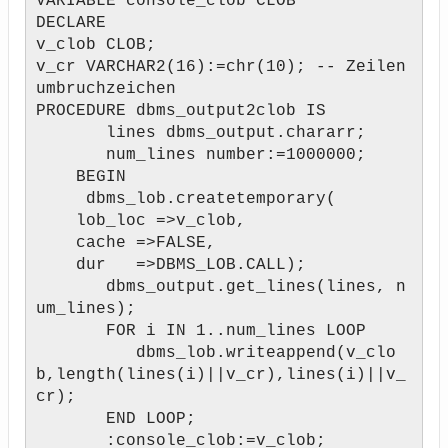
VARIABLE console_clob CLOB
DECLARE
v_clob CLOB;
v_cr VARCHAR2(16):=chr(10); -- Zeilen
umbruchzeichen
PROCEDURE dbms_output2clob IS
lines dbms_output.chararr;
num_lines number:=1000000;
BEGIN
dbms_lob.createtemporary(
lob_loc =>v_clob,
cache =>FALSE,
dur =>DBMS_LOB.CALL);
dbms_output.get_lines(lines, n
um_lines);
FOR i IN 1..num_lines LOOP
dbms_lob.writeappend(v_clo
b,length(lines(i)||v_cr),lines(i)||v_
cr);
END LOOP;
:console_clob:=v_clob;