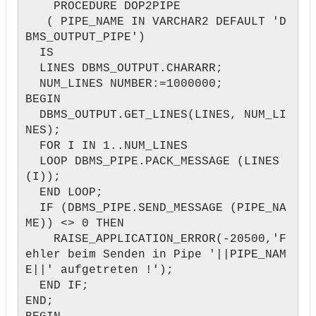
PROCEDURE DOP2PIPE
( PIPE_NAME IN VARCHAR2 DEFAULT 'D
BMS_OUTPUT_PIPE')
IS
LINES DBMS_OUTPUT.CHARARR;
NUM_LINES NUMBER:=1000000;
BEGIN
DBMS_OUTPUT.GET_LINES(LINES, NUM_LI
NES);
FOR I IN 1..NUM_LINES
LOOP DBMS_PIPE.PACK_MESSAGE (LINES
(I));
END LOOP;
IF (DBMS_PIPE.SEND_MESSAGE (PIPE_NA
ME)) <> 0 THEN
RAISE_APPLICATION_ERROR(-20500,'F
ehler beim Senden in Pipe '||PIPE_NAM
E||' aufgetreten !');
END IF;
END;