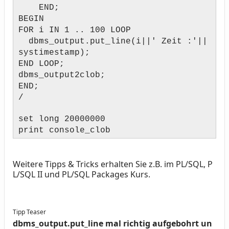
END;
BEGIN
FOR i IN 1 .. 100 LOOP
dbms_output.put_line(i||' Zeit :'||
systimestamp);
END LOOP;
dbms_output2clob;
END;
/
set long 20000000
print console_clob
Weitere Tipps & Tricks erhalten Sie z.B. im PL/SQL, P
L/SQL II und PL/SQL Packages Kurs.
Tipp Teaser
dbms_output.put_line mal richtig aufgebohrt un