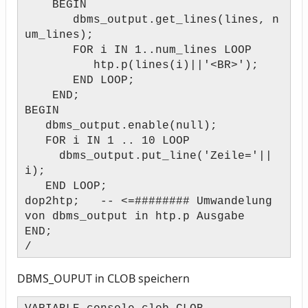
BEGIN
dbms_output.get_lines(lines, n
um_lines);
FOR i IN 1..num_lines LOOP
htp.p(lines(i)||'<BR>');
END LOOP;
END;
BEGIN
dbms_output.enable(null);
FOR i IN 1 .. 10 LOOP
dbms_output.put_line('Zeile='||
i);
END LOOP;
dop2htp; -- <=######## Umwandelung
von dbms_output in htp.p Ausgabe
END;
/
DBMS_OUPUT in CLOB speichern