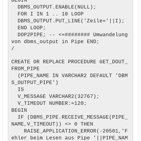
BEGIN
DBMS_OUTPUT.ENABLE(NULL);
FOR I IN 1 .. 10 LOOP
DBMS_OUTPUT.PUT_LINE('Zeile='||I);
END LOOP;
DOP2PIPE; -- <=######## Umwandelung
von dbms_output in Pipe END;
/
CREATE OR REPLACE PROCEDURE GET_DOUT_
FROM_PIPE
(PIPE_NAME IN VARCHAR2 DEFAULT 'DBM
S_OUTPUT_PIPE')
IS
V_MESSAGE VARCHAR2(32767);
V_TIMEOUT NUMBER:=120;
BEGIN
IF (DBMS_PIPE.RECEIVE_MESSAGE(PIPE_
NAME,V_TIMEOUT)) <> 0 THEN
RAISE_APPLICATION_ERROR(-20501,'F
ehler beim Lesen aus Pipe '||PIPE_NAM