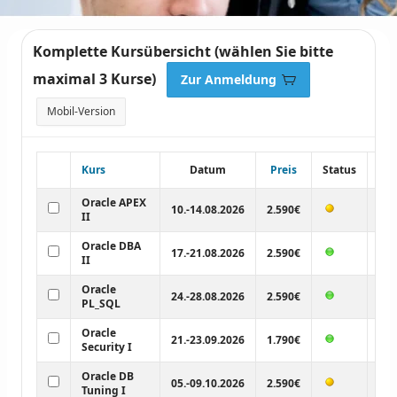
Komplette Kursübersicht (wählen Sie bitte
maximal 3 Kurse)
Zur Anmeldung
Mobil-Version
Kurs
Datum
Preis
Status
!
Oracle APEX
10.-14.08.2026
2.590€
II
Oracle DBA
17.-21.08.2026
2.590€
II
Oracle
24.-28.08.2026
2.590€
PL_SQL
Oracle
21.-23.09.2026
1.790€
Security I
Oracle DB
05.-09.10.2026
2.590€
Tuning I