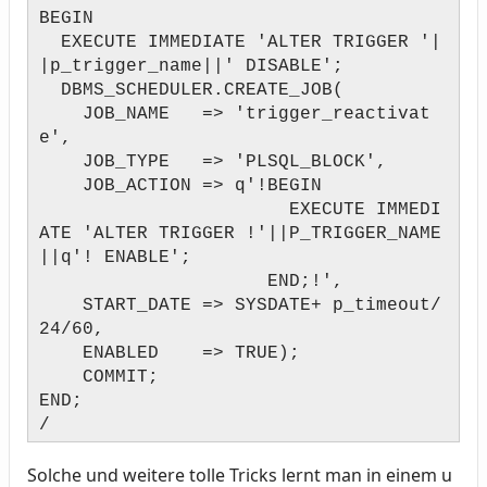
BEGIN
EXECUTE IMMEDIATE 'ALTER TRIGGER '|
|p_trigger_name||' DISABLE';
DBMS_SCHEDULER.CREATE_JOB(
JOB_NAME => 'trigger_reactivat
e',
JOB_TYPE => 'PLSQL_BLOCK',
JOB_ACTION => q'!BEGIN
EXECUTE IMMEDI
ATE 'ALTER TRIGGER !'||P_TRIGGER_NAME
||q'! ENABLE';
END;!',
START_DATE => SYSDATE+ p_timeout/
24/60,
ENABLED => TRUE);
COMMIT;
END;
/
Solche und weitere tolle Tricks lernt man in einem u