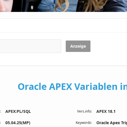
Anzeige
Oracle APEX Variablen i
APEX:PL/SQL
APEX 18.1
:
Vers.info:
05.04.25(MP)
Oracle Apex Tri
:
Keywords: