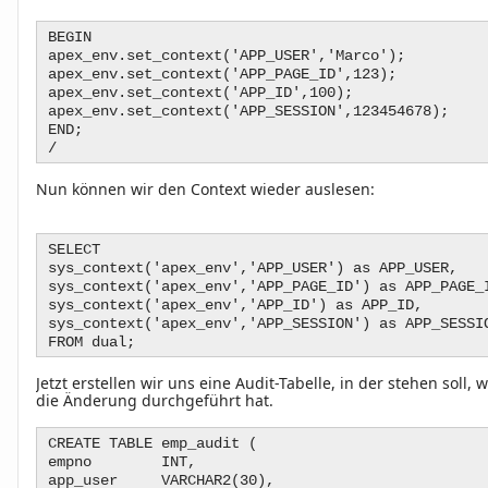
BEGIN
apex_env.set_context('APP_USER','Marco');
apex_env.set_context('APP_PAGE_ID',123);
apex_env.set_context('APP_ID',100);
apex_env.set_context('APP_SESSION',123454678);
END;
/
Nun können wir den Context wieder auslesen:
SELECT
sys_context('apex_env','APP_USER') as APP_USER,
sys_context('apex_env','APP_PAGE_ID') as APP_PAGE_
sys_context('apex_env','APP_ID') as APP_ID,
sys_context('apex_env','APP_SESSION') as APP_SESSI
FROM dual;
Jetzt erstellen wir uns eine Audit-Tabelle, in der stehen soll
die Änderung durchgeführt hat.
CREATE TABLE emp_audit (
empno INT,
app_user VARCHAR2(30),