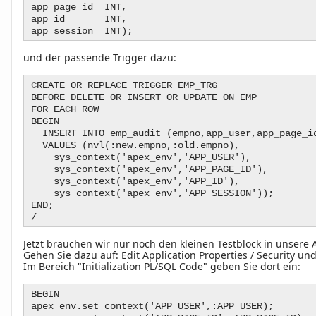
app_page_id INT,
app_id INT,
app_session INT);
und der passende Trigger dazu:
CREATE OR REPLACE TRIGGER EMP_TRG
BEFORE DELETE OR INSERT OR UPDATE ON EMP
FOR EACH ROW
BEGIN
INSERT INTO emp_audit (empno,app_user,app_page_id
VALUES (nvl(:new.empno,:old.empno),
sys_context('apex_env','APP_USER'),
sys_context('apex_env','APP_PAGE_ID'),
sys_context('apex_env','APP_ID'),
sys_context('apex_env','APP_SESSION'));
END;
/
Jetzt brauchen wir nur noch den kleinen Testblock in unsere
Gehen Sie dazu auf: Edit Application Properties / Security un
Im Bereich "Initialization PL/SQL Code" geben Sie dort ein:
BEGIN
apex_env.set_context('APP_USER',:APP_USER);