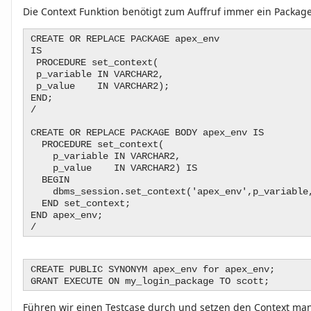
Die Context Funktion benötigt zum Auffruf immer ein Package
CREATE OR REPLACE PACKAGE apex_env
IS
PROCEDURE set_context(
p_variable IN VARCHAR2,
p_value IN VARCHAR2);
END;
/
CREATE OR REPLACE PACKAGE BODY apex_env IS
PROCEDURE set_context(
p_variable IN VARCHAR2,
p_value IN VARCHAR2) IS
BEGIN
dbms_session.set_context('apex_env',p_variable,
END set_context;
END apex_env;
/
CREATE PUBLIC SYNONYM apex_env for apex_env;
GRANT EXECUTE ON my_login_package TO scott;
Führen wir einen Testcase durch und setzen den Context man