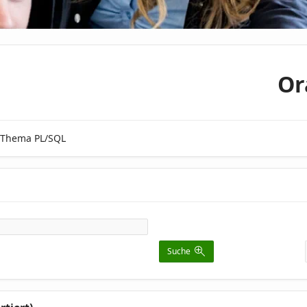
Or
m Thema PL/SQL
Suche