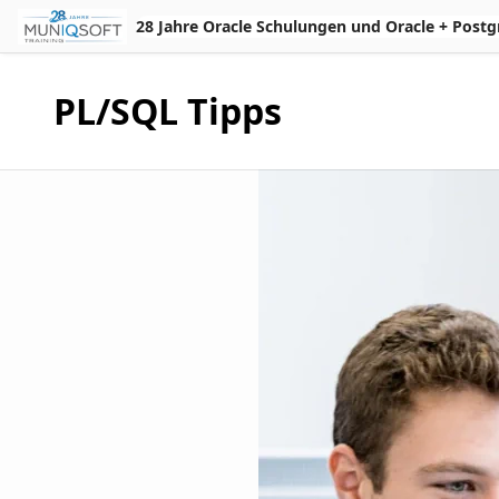
Skip to Main Content
28 Jahre Oracle Schulungen und Oracle + Postgres 
PL/SQL Tipps