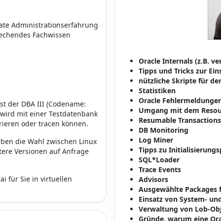
ate Administrationserfahrung
rechendes Fachwissen
Oracle Internals (z.B. 
Tipps und Tricks zur Ein
nützliche Skripte für d
Statistiken
Oracle Fehlermeldunge
st der DBA III (Codename:
Umgang mit dem Resou
 wird mit einer Testdatenbank
Resumable Transactions
rieren oder tracen können.
DB Monitoring
Log Miner
haben die Wahl zwischen Linux
Tipps zu Initialisierun
itere Versionen auf Anfrage
SQL*Loader
Trace Events
i für Sie in virtuellen
Advisors
Ausgewählte Packages f
Einsatz von System- un
Verwaltung von Lob-Obje
Gründe, warum eine Or