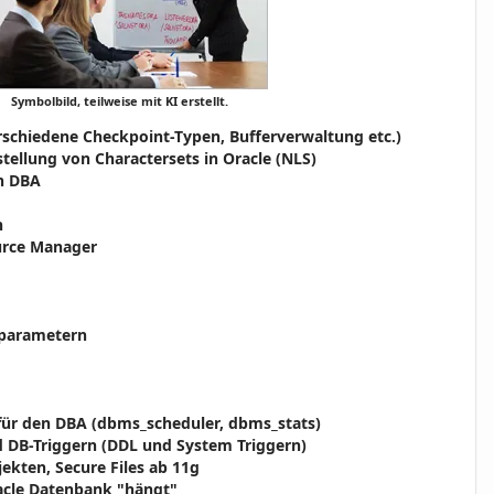
Symbolbild, teilweise mit KI erstellt.
verschiedene Checkpoint-Typen, Bufferverwaltung etc.)
stellung von Charactersets in Oracle (NLS)
en DBA
n
rce Manager
gsparametern
ür den DBA (dbms_scheduler, dbms_stats)
d DB-Triggern (DDL und System Triggern)
kten, Secure Files ab 11g
acle Datenbank "hängt"