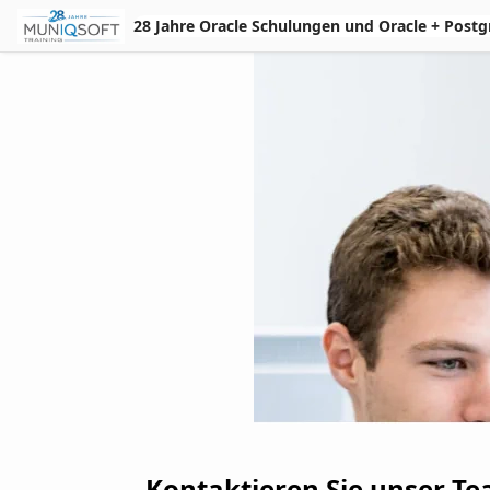
Skip to Main Content
28 Jahre Oracle Schulungen und Oracle + Postgres 
Kontaktieren Sie unser Te