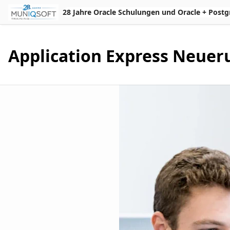
Skip to Main Content
28 Jahre Oracle Schulungen und Oracle + Postgres 
Application Express Neueru