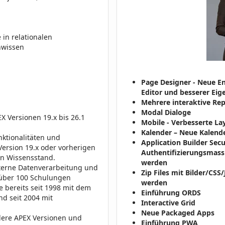
in relationalen
nwissen
Page Designer - Neue En
Editor und besserer Ei
Mehrere interaktive Repo
Modal Dialoge
X Versionen 19.x bis 26.1
Mobile - Verbesserte La
Kalender – Neue Kalend
ktionalitäten und
Application Builder Secu
Version 19.x oder vorherigen
Authentifizierungsmas
ren Wissensstand.
werden
nterne Datenverarbeitung und
Zip Files mit Bilder/CS
n über 100 Schulungen
werden
e bereits seit 1998 mit dem
Einführung ORDS
d seit 2004 mit
Interactive Grid
Neue Packaged Apps
ndere APEX Versionen und
Einführung PWA