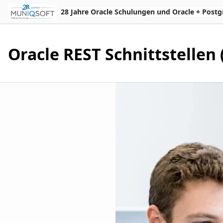
Skip to Main Content
28 Jahre Oracle Schulungen und Oracle + Postgres 
Oracle REST Schnittstellen 