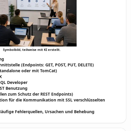
Symbolbild, teilweise mit KI erstellt.
ng
nittstelle (Endpoints: GET, POST, PUT, DELETE)
Standalone oder mit TomCat)
X
SQL Developer
EST Benutzung
llen zum Schutz der REST Endpoints)
tion für die Kommunikation mit SSL verschlüsselten
Häufige Fehlerquellen, Ursachen und Behebung