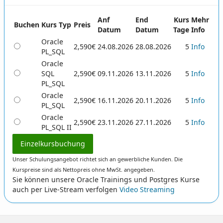
Anf
End
Kurs
Mehr
Buchen
Kurs Typ
Preis
Datum
Datum
Tage
Info
Oracle
2,590€
24.08.2026
28.08.2026
5
Info
PL_SQL
Oracle
SQL
2,590€
09.11.2026
13.11.2026
5
Info
PL_SQL
Oracle
2,590€
16.11.2026
20.11.2026
5
Info
PL_SQL
Oracle
2,590€
23.11.2026
27.11.2026
5
Info
PL_SQL II
Einzelkursbuchung
Unser Schulungsangebot richtet sich an gewerbliche Kunden. Die
Kurspreise sind als Nettopreis ohne MwSt. angegeben.
Sie können unsere Oracle Trainings und Postgres Kurse
auch per Live-Stream verfolgen
Video Streaming