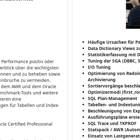
Häufige Ursachen für 
Data Dictionary Views 
Statistikerfassung mi
Tuning der SGA (DBBC, S
e Performance positiv oder
I/O Tuning
erblick über die wichtigsten
Optimierung von Redolog
kennen und zu beheben sowie
Archivierung
inbrüche zu vermeiden.
Sortiervorgänge beschl
k, dem AWR und dem Oracle
Optimizermodi (first_row
Benchmark-Tools und weitere
SQL Plan-Management
ieren eine
Tabellen- und Indextun
gen für Tabellen und Index-
Beschleunigung von Ex
Ausführungspläne erstel
SQL Trace und TKPROF
le Certified Professional
Statspack / AWR (Autom
Einsatz von Lastgenerat