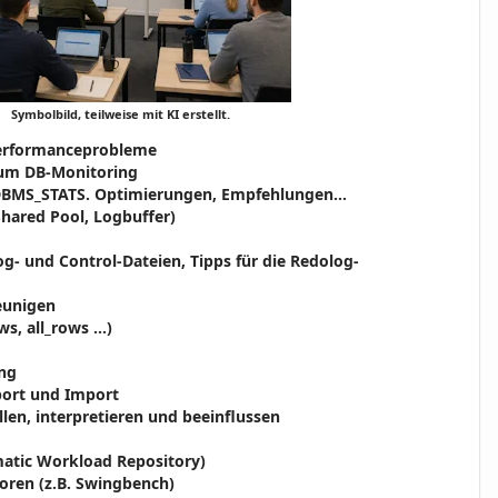
Symbolbild, teilweise mit KI erstellt.
Performanceprobleme
zum DB-Monitoring
t DBMS_STATS. Optimierungen, Empfehlungen…
hared Pool, Logbuffer)
- und Control-Dateien, Tipps für die Redolog-
eunigen
s, all_rows ...)
ing
port und Import
len, interpretieren und beeinflussen
atic Workload Repository)
oren (z.B. Swingbench)