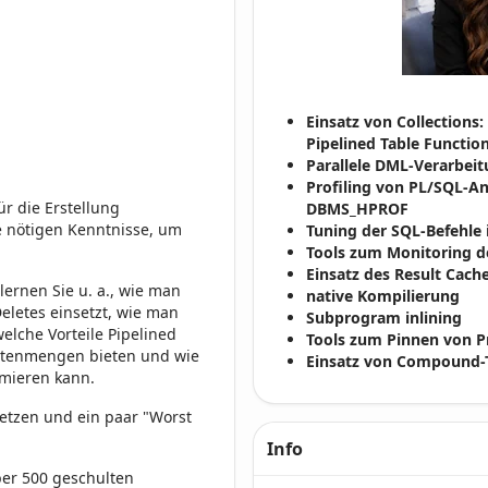
Einsatz von Collection
Pipelined Table Functio
Parallele DML-Verarbeit
Profiling von PL/SQL-
ür die Erstellung
DBMS_HPROF
 nötigen Kenntnisse, um
Tuning der SQL-Befehle
Tools zum Monitoring 
Einsatz des Result Cach
lernen Sie u. a., wie man
native Kompilierung
eletes einsetzt, wie man
Subprogram inlining
lche Vorteile Pipelined
Tools zum Pinnen von 
 Datenmengen bieten und wie
Einsatz von Compound-T
mieren kann.
etzen und ein paar "Worst
Info
ber 500 geschulten