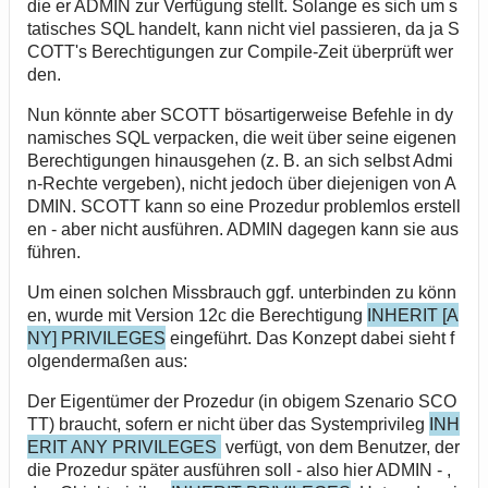
die er ADMIN zur Verfügung stellt. Solange es sich um s
tatisches SQL handelt, kann nicht viel passieren, da ja S
COTT's Berechtigungen zur Compile-Zeit überprüft wer
den.
Nun könnte aber SCOTT bösartigerweise Befehle in dy
namisches SQL verpacken, die weit über seine eigenen
Berechtigungen hinausgehen (z. B. an sich selbst Admi
n-Rechte vergeben), nicht jedoch über diejenigen von A
DMIN. SCOTT kann so eine Prozedur problemlos erstell
en - aber nicht ausführen. ADMIN dagegen kann sie aus
führen.
Um einen solchen Missbrauch ggf. unterbinden zu könn
en, wurde mit Version 12c die Berechtigung
INHERIT [A
NY] PRIVILEGES
eingeführt. Das Konzept dabei sieht f
olgendermaßen aus:
Der Eigentümer der Prozedur (in obigem Szenario SCO
TT) braucht, sofern er nicht über das Systemprivileg
INH
ERIT ANY PRIVILEGES
verfügt, von dem Benutzer, der
die Prozedur später ausführen soll - also hier ADMIN - ,