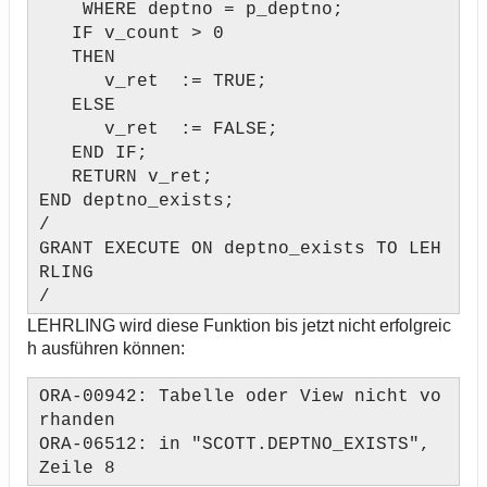
WHERE deptno = p_deptno;
IF v_count > 0
THEN
v_ret := TRUE;
ELSE
v_ret := FALSE;
END IF;
RETURN v_ret;
END deptno_exists;
/
GRANT EXECUTE ON deptno_exists TO LEH
RLING
/
LEHRLING wird diese Funktion bis jetzt nicht erfolgreic
h ausführen können:
ORA-00942: Tabelle oder View nicht vo
rhanden
ORA-06512: in "SCOTT.DEPTNO_EXISTS",
Zeile 8