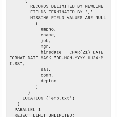
(
RECORDS DELIMITED BY NEWLINE
FIELDS TERMINATED BY ','
MISSING FIELD VALUES ARE NULL
(
empno,
ename,
job,
mgr,
hiredate CHAR(21) DATE_
FORMAT DATE MASK "DD-MON-YYYY HH24:M
I:SS",
sal,
comm,
deptno
)
)
LOCATION ('emp.txt')
)
PARALLEL 1
REJECT LIMIT UNLIMITED;