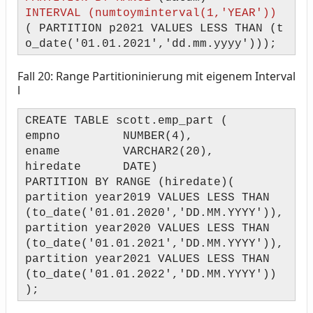
INTERVAL (numtoyminterval(1,'YEAR'))
( PARTITION p2021 VALUES LESS THAN (t
o_date('01.01.2021','dd.mm.yyyy')));
Fall 20: Range Partitioninierung mit eigenem Interval
l
CREATE TABLE scott.emp_part (
empno NUMBER(4),
ename VARCHAR2(20),
hiredate DATE)
PARTITION BY RANGE (hiredate)(
partition year2019 VALUES LESS THAN
(to_date('01.01.2020','DD.MM.YYYY')),
partition year2020 VALUES LESS THAN
(to_date('01.01.2021','DD.MM.YYYY')),
partition year2021 VALUES LESS THAN
(to_date('01.01.2022','DD.MM.YYYY'))
);