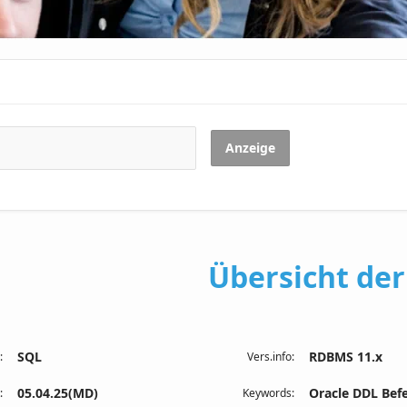
Anzeige
Übersicht de
SQL
RDBMS 11.x
:
Vers.info:
05.04.25(MD)
Oracle DDL Bef
:
Keywords: