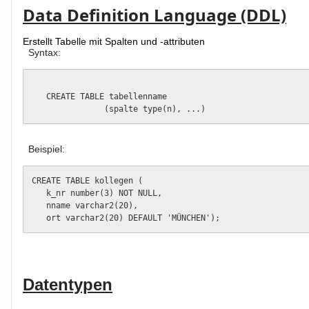
Data Definition Language (DDL)
Erstellt Tabelle mit Spalten und -attributen
Syntax:
   CREATE TABLE tabellenname   

               (spalte type(n), ...)
Beispiel:
CREATE TABLE kollegen (

   k_nr number(3) NOT NULL,

   nname varchar2(20),

   ort varchar2(20) DEFAULT 'MÜNCHEN');
Datentypen