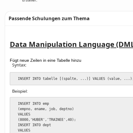
Ersteller:
Passende Schulungen zum Thema
Text
Data Manipulation Language (DM
Fügt neue Zeilen in eine Tabelle hinzu
Syntax:
  INSERT INTO tabelle [(spalte, ...)] VALUES (value, ...)
Beispiel:
  INSERT INTO emp

  (empno, ename, job, deptno)

  VALUES

  (8000,'HUBER','TRAINEE',40);

  INSERT INTO dept

  VALUES
