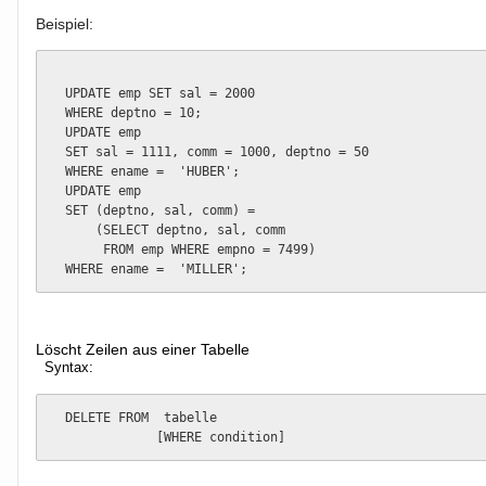
Beispiel:
  UPDATE emp SET sal = 2000

  WHERE deptno = 10;

  UPDATE emp

  SET sal = 1111, comm = 1000, deptno = 50

  WHERE ename =  'HUBER';

  UPDATE emp

  SET (deptno, sal, comm) =

      (SELECT deptno, sal, comm

       FROM emp WHERE empno = 7499)

  WHERE ename =  'MILLER';
Löscht Zeilen aus einer Tabelle
Syntax:
  DELETE FROM  tabelle

              [WHERE condition] 