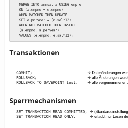
   MERGE INTO annsal a USING emp e

   ON (a.empno = e.empno)

   WHEN MATCHED THEN UPDATE

   SET a.peryear = (e.sal*12)

   WHEN NOT MATCHED THEN INSERT

   (a.empno, a.peryear)

   VALUES (e.empno, e.sal*12); 
Transaktionen
→
COMMIT;
Datenänderungen wer
→
ROLLBACK;
alle Änderungen werd
→
ROLLBACK TO SAVEPOINT
alle vorgenommenen 
test
;
Sperrmechanismen
→
SET TRANSACTION READ COMMITTED;
(Standardeinstellung
→
SET TRANSACTION READ ONLY;
erlaubt nur Lesen d