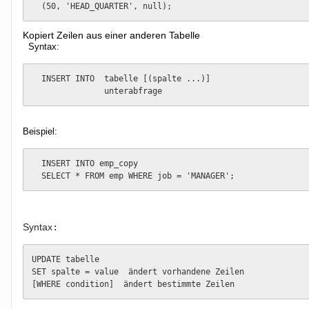
  (50, 'HEAD_QUARTER', null);
Kopiert Zeilen aus einer anderen Tabelle
Syntax:
  INSERT INTO  tabelle [(spalte ...)]

               unterabfrage
Beispiel:
  INSERT INTO emp_copy

  SELECT * FROM emp WHERE job = 'MANAGER';
Syntax
:
UPDATE tabelle

SET spalte = value  ändert vorhandene Zeilen

[WHERE condition]  ändert bestimmte Zeilen 