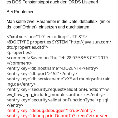
es DOS Fenster stoppt auch den ORDS Listener!
Bei Problemen:
Man sollte zwei Parameter in die Datei defaults.xl (im or
ds_conf Ordner) einsetzen und durchstarten
<?xml version="1.0" encoding="UTF-8"?>
<!DOCTYPE properties SYSTEM "http://java.sun.com/
dtd/properties.dtd">
<properties>
<comment>Saved on Thu Feb 28 07:53:53 CET 2019
</comment>
<entry key="db.hostname">DOZENT4</entry>
<entry key="db.port">1521</entry>
<entry key="db.servicename">XE.ad.muniqsoft-train
ing.de</entry>
<entry key="security.requestValidationFunction">w
wv_flow_epg_include_modules.authorize</entry>
<entry key="security.validationFunctionType">plsql
</entry>
<entry key="debug.debugger">true</entry>
<entry key="debug.printDebugToScreen">true</ent