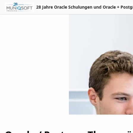
Skip to Main Content
28 Jahre Oracle Schulungen und Oracle + Postgres 