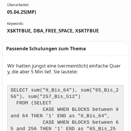
Überarbeitet:
05.04.25(MP)
Keywords:
X$KTFBUE, DBA_FREE_SPACE, X$KTFBUE
Passende Schulungen zum Thema
Wir hatten jüngst eine (vermeintlich) einfache Quer
Text
y, die aber 5 Min lief. Sie lautete:
SELECT sum("8_Bis_64"), sum("65_Bis_2
56"), sum("257_Bis_512")
FROM (SELECT
CASE WHEN BLOCKS between 8
and 64 THEN '1' END as "8_Bis_64",
CASE WHEN BLOCKS between 6
5 and 256 THEN '1' END as "65_Bis_25