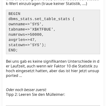
k-Wert einzutragen (traue keiner Statistik, ....)
BEGIN
dbms_stats.set_table_stats (
ownname=>'
SYS
',
tabname=>'
X$KTFBUE
',
numrows=>
50000
,
avgrlen=>
47
,
statown=>'SYS');
END;
Bei uns gab es keine signifikanten Unterschiede in d
er Laufzeit, auch wenn wir Faktor 10 die Statistik zu
hoch eingesetzt hatten, aber das ist hier jetzt unsup
ported ...
Oder noch besser zuerst:
Tipp 2:
Leeren Sie den Mülleimer: