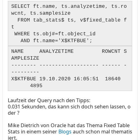
SELECT ft.name, ts.analyzetime, ts.ro
wcnt, ts.samplesize
FROM tab_stats$ ts, v$fixed_table f
t
WHERE ts.obj#=ft.object_id
AND ft.name='X$KTFBUE';
NAME ANALYZETIME ROWCNT S
AMPLESIZE
-------- ------------------- ------ -
---------
X$KTFBUE 19.10.2020 16:05:51 18640
4895
Laufzeit der Query nach den Tipps:
0.031 Sekunden, das kann sich doch sehen lassen, o
der ?
Mike Dietrich von Oracle hat das Thema Fixed Table
Stats in einem seiner
Blogs
auch schon mal thematis
iert.