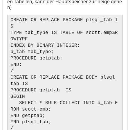
en Tabellen, kann der Hauptspeicher zur neige gehe
n)
CREATE OR REPLACE PACKAGE plsql_tab I
S
TYPE tab_type IS TABLE OF scott.emp%R
OWTYPE
INDEX BY BINARY_INTEGER;
p_tab tab_type;
PROCEDURE getptab;
END;
/
CREATE OR REPLACE PACKAGE BODY plsql_
tab IS
PROCEDURE getptab IS
BEGIN
SELECT * BULK COLLECT INTO p_tab F
ROM scott.emp;
END getptab;
END plsql_tab;
/