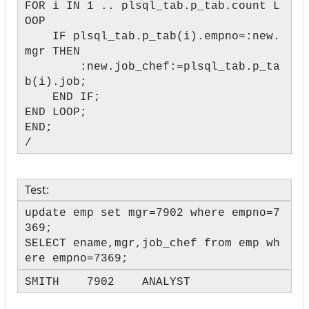
FOR i IN 1 .. plsql_tab.p_tab.count L
OOP
IF plsql_tab.p_tab(i).empno=:new.
mgr THEN
:new.job_chef:=plsql_tab.p_ta
b(i).job;
END IF;
END LOOP;
END;
/
Test:
update emp set mgr=7902 where empno=7
369;
SELECT ename,mgr,job_chef from emp wh
ere empno=7369;
SMITH 7902 ANALYST