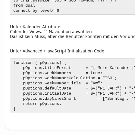
to_char(sysdate +365 - 365*rownum,'YYYY') r
from dual
connect by level<=6
Unter Kalender Attribute:
Calender Views: [ ] Navigation abwählen
Das ist kein Muss, aber die Benutzer könnten mit den Vor un
Unter Advanced / JavaScript Initialization Code
function ( pOptions) {
pOptions.titleFormat = "[ Mein 
pOptions.weekNumbers = true;
pOptions.weekNumberCalcul
pOptions.weekNumberTitle = "KW";
pOptions.defaultDate = $v("P1_JAHR") + "-" +
pOptions.initialDate = $v("P1_JAHR") + "-" +
pOptions.dayNamesShort = ["Sonntag", 'Mo
return pOptions;
}