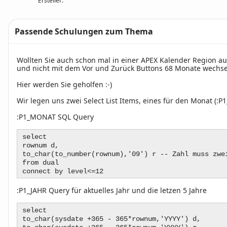
Ersteller:
Passende Schulungen zum Thema
Text
Wollten Sie auch schon mal in einer APEX Kalender Region a
und nicht mit dem Vor und Zurück Buttons 68 Monate wechse
Hier werden Sie geholfen :-)
Wir legen uns zwei Select List Items, eines für den Monat (:
:P1_MONAT SQL Query
select
rownum d,
to_char(to_number(rownum),'09') r -- Zahl muss zwe
from dual
connect by level<=12
:P1_JAHR Query für aktuelles Jahr und die letzen 5 Jahre
select
to_char(sysdate +365 - 365*rownum,'YYYY') d,