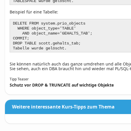
TABLESPACE wurde gelöscht.
Beispiel
für eine Tabelle:
DELETE FROM system.prio_objects
WHERE object_type='TABLE'
AND object_name='GEHALTS_TAB';
COMMIT;
DROP TABLE scott.gehalts_tab;
Tabelle wurde gelöscht.
Sie können natürlich auch das ganze umdrehen und alle Objekt
Sie sehen, auch ein DBA braucht hin und wieder mal PL/SQL-K
Tipp Teaser
Schutz vor DROP & TRUNCATE auf wichtige Objekte
Weitere interessante Kurs-Tipps zum Thema