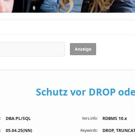
Anzeige
Schutz vor DROP o
DBA:PL/SQL
RDBMS 10.x
:
Vers.info:
05.04.25(NN)
DROP, TRUNCAT
:
Keywords: