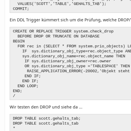
VALUES('SCOTT','TABLE','GEHALTS_TAB');
COMMIT;
Ein DDL Trigger kümmert sich um die Prüfung, welche DRO
CREATE OR REPLACE TRIGGER system.check_drop
BEFORE DROP OR TRUNCATE ON DATABASE
BEGIN
FOR rec in (SELECT * FROM system.prio_objects) L
IF sys.dictionary_obj_type=rec.object_type A
sys.dictionary_obj_name=rec.object_name THEN
IF sys.dictionary_obj_owner=rec.owner
OR sys.dictionary_obj_type ='TABLESPACE' THEN
RAISE_APPLICATION_ERROR(-20002,'Objekt steht
END IF;
END IF;
END LOOP;
END;
/
Wir testen den DROP und siehe da ...
DROP TABLE scott.gehalts_tab;
DROP TABLE scott.gehalts_tab
*