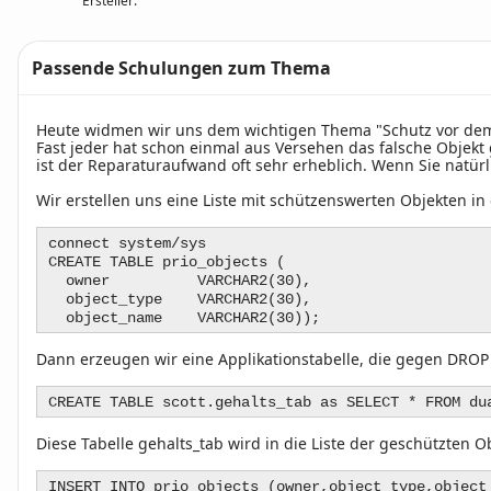
Ersteller:
Passende Schulungen zum Thema
Text
Heute widmen wir uns dem wichtigen Thema "Schutz vor dem
Fast jeder hat schon einmal aus Versehen das falsche Objekt 
ist der Reparaturaufwand oft sehr erheblich. Wenn Sie natürl
Wir erstellen uns eine Liste mit schützenswerten Objekten in 
connect system/sys
CREATE TABLE prio_objects (
owner VARCHAR2(30),
object_type VARCHAR2(30),
object_name VARCHAR2(30));
Dann erzeugen wir eine Applikationstabelle, die gegen DRO
CREATE TABLE scott.gehalts_tab as SELECT * FROM du
Diese Tabelle gehalts_tab wird in die Liste der geschützten
INSERT INTO prio_objects (owner,object_type,object