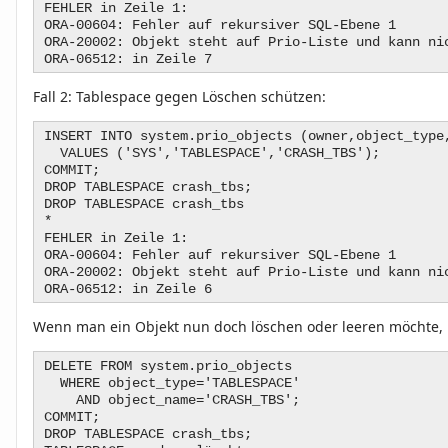
FEHLER in Zeile 1:
ORA-00604: Fehler auf rekursiver SQL-Ebene 1
ORA-20002: Objekt steht auf Prio-Liste und kann ni
ORA-06512: in Zeile 7
Fall 2:
Tablespace gegen Löschen schützen:
INSERT INTO system.prio_objects (owner,object_type
VALUES ('SYS','TABLESPACE','CRASH_TBS');
COMMIT;
DROP TABLESPACE crash_tbs;
DROP TABLESPACE crash_tbs
*
FEHLER in Zeile 1:
ORA-00604: Fehler auf rekursiver SQL-Ebene 1
ORA-20002: Objekt steht auf Prio-Liste und kann ni
ORA-06512: in Zeile 6
Wenn man ein Objekt nun doch löschen oder leeren möchte, n
DELETE FROM system.prio_objects
WHERE object_type='TABLESPACE'
AND object_name='CRASH_TBS';
COMMIT;
DROP TABLESPACE crash_tbs;