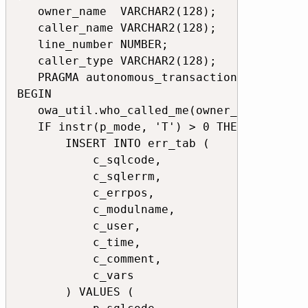
   owner_name  VARCHAR2(128);

   caller_name VARCHAR2(128);

   line_number NUMBER;

   caller_type VARCHAR2(128);

   PRAGMA autonomous_transaction;

BEGIN

   owa_util.who_called_me(owner_name, call
   IF instr(p_mode, 'T') > 0 THEN -- Ausgab
       INSERT INTO err_tab (

           c_sqlcode,

           c_sqlerrm,

           c_errpos,

           c_modulname,

           c_user,

           c_time,

           c_comment,

           c_vars

       ) VALUES (
