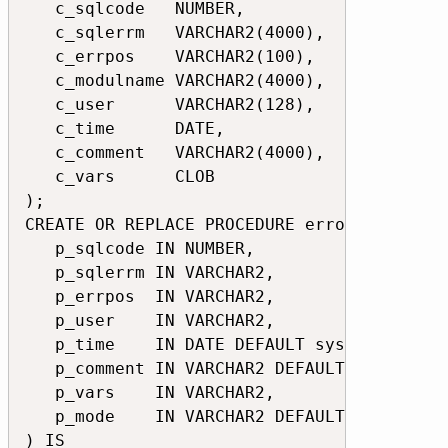
   c_sqlcode   NUMBER,

   c_sqlerrm   VARCHAR2(4000),

   c_errpos    VARCHAR2(100),

   c_modulname VARCHAR2(4000),

   c_user      VARCHAR2(128),

   c_time      DATE,

   c_comment   VARCHAR2(4000),

   c_vars      CLOB

);

CREATE OR REPLACE PROCEDURE error_handling 
   p_sqlcode IN NUMBER,

   p_sqlerrm IN VARCHAR2,

   p_errpos  IN VARCHAR2,

   p_user    IN VARCHAR2,

   p_time    IN DATE DEFAULT sysdate,

   p_comment IN VARCHAR2 DEFAULT '',

   p_vars    IN VARCHAR2,

   p_mode    IN VARCHAR2 DEFAULT 'T'

) IS
