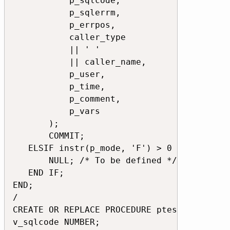
           p_sqlcode,

           p_sqlerrm,

           p_errpos,

           caller_type

           || ' '

           || caller_name,

           p_user,

           p_time,

           p_comment,

           p_vars

       );

       COMMIT;

   ELSIF instr(p_mode, 'F') > 0 THEN -- Aus
       NULL; /* To be defined */

   END IF;

END;

/ 

CREATE OR REPLACE PROCEDURE ptest IS 

v_sqlcode NUMBER; 
