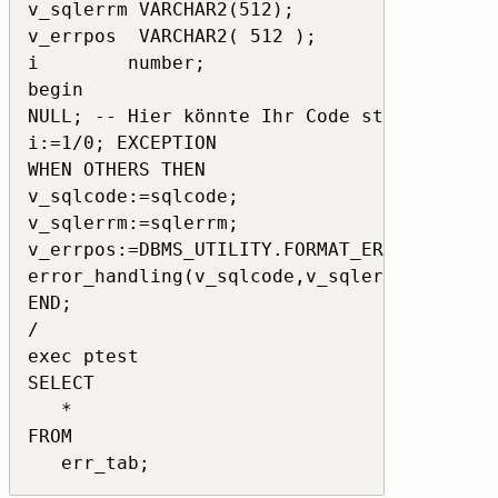
v_sqlerrm VARCHAR2(512); 

v_errpos  VARCHAR2( 512 );

i        number;

begin

NULL; -- Hier könnte Ihr Code stehen 

i:=1/0; EXCEPTION     

WHEN OTHERS THEN        

v_sqlcode:=sqlcode;         

v_sqlerrm:=sqlerrm;         

v_errpos:=DBMS_UTILITY.FORMAT_ERROR_BACKTRA
error_handling(v_sqlcode,v_sqlerrm,v_errpo
END; 

/ 

exec ptest

SELECT

   *

FROM

   err_tab;