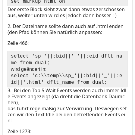
set markup html on
Der erste Block sieht zwar dann etwas zerschossen
aus, weiter unten wird es jedoch dann besser :-)
2.
Der Dateiname sollte dann auch auf .html enden
(den Pfad können Sie natürlich anpassen:
Zeile 466:
select 'sp_'||:bid||'_'||:eid dflt_na
me from dual;
wird geändert in:
select 'c:\\temp\\sp_'||:bid||'_'||:e
id||'.html' dflt_name from dual;
3.
Bei den Top 5 Wait Events werden auch immer Idl
e Events angezeigt (da dreht die Datenbank Däumc
hen),
das führt regelmäßig zur Verwirrung. Deswegen set
zen wir den Text Idle bei den betreffenden Events ei
n:
Zeile 1273: