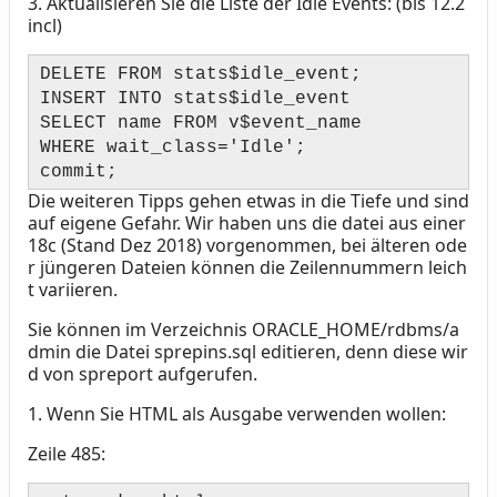
3.
Aktualisieren Sie die Liste der Idle Events: (bis 12.2
incl)
DELETE FROM stats$idle_event;
INSERT INTO stats$idle_event
SELECT name FROM v$event_name
WHERE wait_class='Idle';
commit;
Die weiteren Tipps gehen etwas in die Tiefe und sind
auf eigene Gefahr. Wir haben uns die datei aus einer
18c (Stand Dez 2018) vorgenommen, bei älteren ode
r jüngeren Dateien können die Zeilennummern leich
t variieren.
Sie können im Verzeichnis ORACLE_HOME/rdbms/a
dmin die Datei sprepins.sql editieren, denn diese wir
d von spreport aufgerufen.
1.
Wenn Sie HTML als Ausgabe verwenden wollen:
Zeile 485: