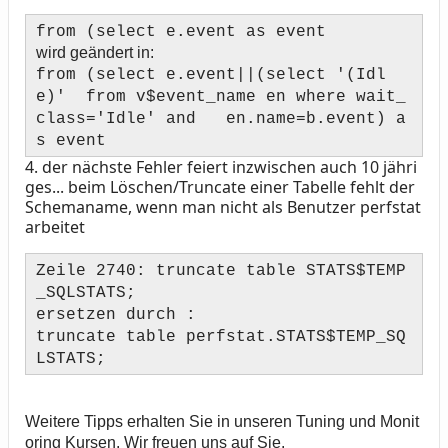
from (select e.event as event
wird geändert in:
from (select e.event||(select '(Idl
e)' from v$event_name en where wait_
class='Idle' and en.name=b.event) a
s event
4.
der nächste Fehler feiert inzwischen auch 10 jähri
ges... beim Löschen/Truncate einer Tabelle fehlt der
Schemaname, wenn man nicht als Benutzer perfstat
arbeitet
Zeile 2740: truncate table STATS$TEMP
_SQLSTATS;
ersetzen durch :
truncate table perfstat.STATS$TEMP_SQ
LSTATS;
Weitere Tipps erhalten Sie in unseren Tuning und Monit
oring Kursen. Wir freuen uns auf Sie.