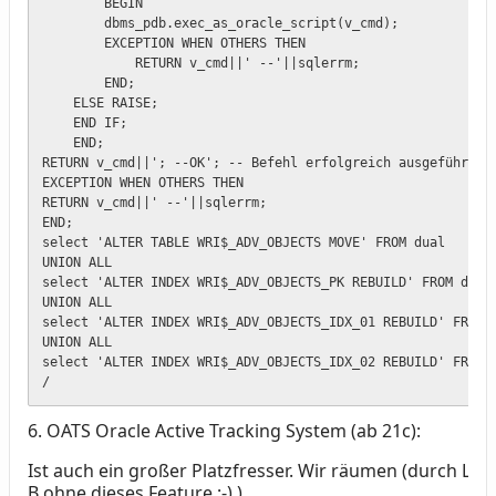
        BEGIN

        dbms_pdb.exec_as_oracle_script(v_cmd);

        EXCEPTION WHEN OTHERS THEN

            RETURN v_cmd||' --'||sqlerrm;

        END;    

    ELSE RAISE;

    END IF;

    END;

RETURN v_cmd||'; --OK'; -- Befehl erfolgreich ausgeführt

EXCEPTION WHEN OTHERS THEN

RETURN v_cmd||' --'||sqlerrm;

END;

select 'ALTER TABLE WRI$_ADV_OBJECTS MOVE' FROM dual

UNION ALL

select 'ALTER INDEX WRI$_ADV_OBJECTS_PK REBUILD' FROM dual

UNION ALL

select 'ALTER INDEX WRI$_ADV_OBJECTS_IDX_01 REBUILD' FROM d
UNION ALL

select 'ALTER INDEX WRI$_ADV_OBJECTS_IDX_02 REBUILD' FROM d
/
6. OATS Oracle Active Tracking System (ab 21c):
Ist auch ein großer Platzfresser. Wir räumen (durch Lösc
B ohne dieses Feature :-) )