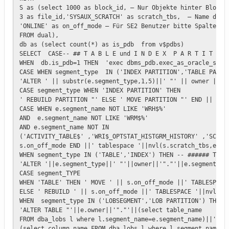
S as (select 1000 as block_id, – Nur Objekte hinter Block N
3 as file_id,'SYSAUX_SCRATCH' as scratch_tbs,  – Name des S
'ONLINE' as on_off_mode – Für SE2 Benutzer bitte Spalte auf
FROM dual),

db as (select count(*) as is_pdb  from v$pdbs)

SELECT  CASE-- ## T A B L E und I N D E X  P A R T I T I O 
WHEN  db.is_pdb=1 THEN  'exec dbms_pdb.exec_as_oracle_scrip
CASE WHEN segment_type  IN ('INDEX PARTITION','TABLE PARTIT
'ALTER ' || substr(e.segment_type,1,5)||' "' || owner || '"
CASE segment_type WHEN 'INDEX PARTITION' THEN 

' REBUILD PARTITION "' ELSE ' MOVE PARTITION "' END || part
CASE WHEN e.segment_name NOT LIKE 'WRH$%' 

AND  e.segment_name NOT LIKE 'WRM$%'  

AND e.segment_name NOT IN 

('ACTIVITY_TABLE$' ,'WRI$_OPTSTAT_HISTGRM_HISTORY' ,'SCHED
s.on_off_mode END ||' tablespace '||nvl(s.scratch_tbs,e.tab
WHEN segment_type IN ('TABLE','INDEX') THEN -- ###### T A B
'ALTER '||e.segment_type||' "'||owner||'"."'||e.segment_nam
CASE segment_TYPE

WHEN 'TABLE' THEN ' MOVE ' || s.on_off_mode ||' TABLESPACE 
ELSE ' REBUILD ' || s.on_off_mode ||' TABLESPACE '||nvl(s.s
WHEN  segment_type IN ('LOBSEGMENT','LOB PARTITION') THEN -
'ALTER TABLE "'||e.owner||'"."'||(select table_name 

FROM dba_lobs l where l.segment_name=e.segment_name)||'" MO
(select column_name FROM dba_lobs l where l.segment_name=e.