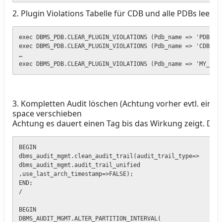
2. Plugin Violations Tabelle für CDB und alle PDBs leere
exec DBMS_PDB.CLEAR_PLUGIN_VIOLATIONS (Pdb_name => 'PDB$SEE
exec DBMS_PDB.CLEAR_PLUGIN_VIOLATIONS (Pdb_name => 'CDB$ROO
…

exec DBMS_PDB.CLEAR_PLUGIN_VIOLATIONS (Pdb_name => 'MY_PDB
3. Kompletten Audit löschen (Achtung vorher evtl. ein
space verschieben
Achtung es dauert einen Tag bis das Wirkung zeigt. Dies
BEGIN

dbms_audit_mgmt.clean_audit_trail(audit_trail_type=>

dbms_audit_mgmt.audit_trail_unified

,use_last_arch_timestamp=>FALSE);

END;

/

BEGIN

DBMS_AUDIT_MGMT.ALTER_PARTITION_INTERVAL(
