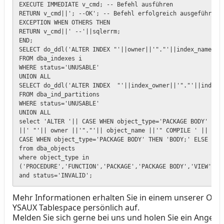
EXECUTE IMMEDIATE v_cmd; -- Befehl ausführen

RETURN v_cmd||'; --OK'; -- Befehl erfolgreich ausgeführt

EXCEPTION WHEN OTHERS THEN

RETURN v_cmd||' --'||sqlerrm;

END;

SELECT do_ddl('ALTER INDEX "'||owner||'"."'||index_name||'"
FROM dba_indexes i 

WHERE status='UNUSABLE'

UNION ALL

SELECT do_ddl('ALTER INDEX  "'||index_owner||'"."'||index_n
FROM dba_ind_partitions

WHERE status='UNUSABLE'

UNION ALL

select 'ALTER '|| CASE WHEN object_type='PACKAGE BODY' THEN
||' "'|| owner ||'"."'|| object_name ||'" COMPILE ' ||

CASE WHEN object_type='PACKAGE BODY' THEN 'BODY;' ELSE ';' 
from dba_objects

where object_type in 

('PROCEDURE','FUNCTION','PACKAGE','PACKAGE BODY','VIEW')

and status='INVALID';
Mehr Informationen erhalten Sie in einem unserer Ora
YSAUX Tablespace persönlich auf.
Melden Sie sich gerne bei uns und holen Sie ein Angebot