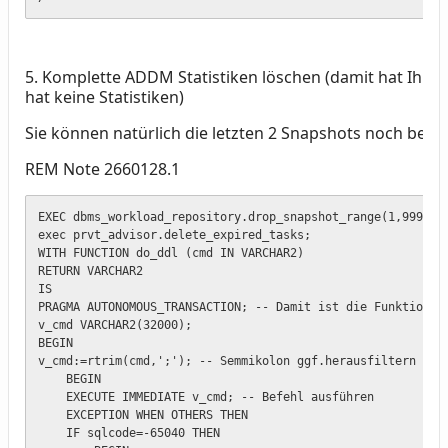
5. Komplette ADDM Statistiken löschen (damit hat Ihre D
hat keine Statistiken)
Sie können natürlich die letzten 2 Snapshots noch beh
REM Note 2660128.1
EXEC dbms_workload_repository.drop_snapshot_range(1,9999999
exec prvt_advisor.delete_expired_tasks;

WITH FUNCTION do_ddl (cmd IN VARCHAR2)

RETURN VARCHAR2

IS

PRAGMA AUTONOMOUS_TRANSACTION; -- Damit ist die Funktion ei
v_cmd VARCHAR2(32000);

BEGIN

v_cmd:=rtrim(cmd,';'); -- Semmikolon ggf.herausfiltern

    BEGIN

    EXECUTE IMMEDIATE v_cmd; -- Befehl ausführen

    EXCEPTION WHEN OTHERS THEN

    IF sqlcode=-65040 THEN
