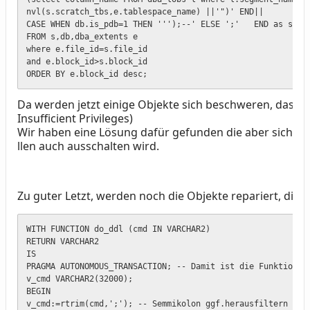
nvl(s.scratch_tbs,e.tablespace_name) ||'")' END||

CASE WHEN db.is_pdb=1 THEN ''');--' ELSE ';'   END as sql_c
FROM s,db,dba_extents e

where e.file_id=s.file_id

and e.block_id>s.block_id

ORDER BY e.block_id desc;
Da werden jetzt einige Objekte sich beschweren, dass S
Insufficient Privileges)
Wir haben eine Lösung dafür gefunden die aber sicher ni
llen auch ausschalten wird.
Zu guter Letzt, werden noch die Objekte repariert, die 
WITH FUNCTION do_ddl (cmd IN VARCHAR2)

RETURN VARCHAR2

IS

PRAGMA AUTONOMOUS_TRANSACTION; -- Damit ist die Funktion ei
v_cmd VARCHAR2(32000);

BEGIN

v_cmd:=rtrim(cmd,';'); -- Semmikolon ggf.herausfiltern
