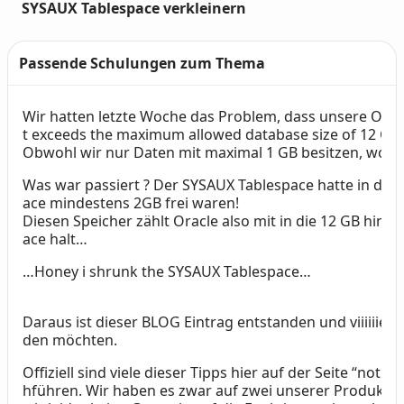
SYSAUX Tablespace verkleinern
Passende Schulungen zum Thema
Wir hatten letzte Woche das Problem, dass unsere Orac
Text
t exceeds the maximum allowed database size of 12 GB
Obwohl wir nur Daten mit maximal 1 GB besitzen, wollt
Was war passiert ? Der SYSAUX Tablespace hatte in der 
ace mindestens 2GB frei waren!
Diesen Speicher zählt Oracle also mit in die 12 GB hine
ace halt…
…Honey i shrunk the SYSAUX Tablespace…
Daraus ist dieser BLOG Eintrag entstanden und viiiiiie
den möchten.
Offiziell sind viele dieser Tipps hier auf der Seite “no
hführen. Wir haben es zwar auf zwei unserer Produkti