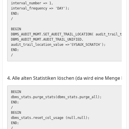
interval_number => 1,

interval_frequency => 'DAY');

END;

/

BEGIN

DBMS_AUDIT_MGMT.SET_AUDIT_TRAIL_LOCATION( audit_trail_type 
DBMS_AUDIT_MGMT.AUDIT_TRAIL_UNIFIED,

audit_trail_location_value =>'SYSAUX_SCRATCH');

END;

/
4. Alle alten Statistiken löschen (da wird eine Menge Pl
BEGIN 

dbms_stats.purge_stats(dbms_stats.purge_all);

END;

/

BEGIN 

dbms_stats.reset_col_usage (null,null);

END;

/