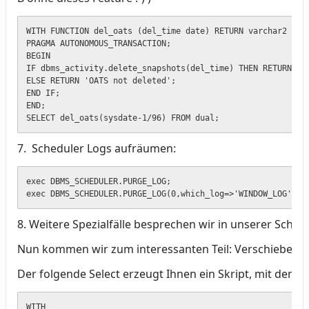
WITH FUNCTION del_oats (del_time date) RETURN varchar2 IS

PRAGMA AUTONOMOUS_TRANSACTION;

BEGIN

IF dbms_activity.delete_snapshots(del_time) THEN RETURN 'OA
ELSE RETURN 'OATS not deleted';

END IF;

END;

SELECT del_oats(sysdate-1/96) FROM dual;
7. Scheduler Logs aufräumen:
exec DBMS_SCHEDULER.PURGE_LOG;

exec DBMS_SCHEDULER.PURGE_LOG(0,which_log=>'WINDOW_LOG');
8. Weitere Spezialfälle besprechen wir in unserer Schul
Nun kommen wir zum interessanten Teil: Verschieben de
Der folgende Select erzeugt Ihnen ein Skript, mit dem s
WITH
