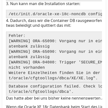
3.
Nun kann man die Installation starten:
/etc/init.d/oracle-xe-18c-noncdb configur
4.
Dadurch, dass wir die Container DB rausgeworfen hab
twas beleidigt und quittiert das mit:
Fehler:
[WARNING] ORA-65090: Vorgang nur in einer
atenbank zulässig
[WARNING] ORA-65090: Vorgang nur in einer
atenbank zulässig
[WARNING] ORA-04080: Trigger 'SECURE_EMPL
nicht vorhanden
Weitere Einzelheiten finden Sie in der Lo
t/oracle/cfgtoollogs/dbca/XE/XE.log".
Database configuration failed. Check logs
t/oracle/cfgtoollogs/dbca'.
Das hatte aber bei uns bisher keine nennenswerten Au
Wenn die Oracle XE 18c Datenbank beim Start des Linu