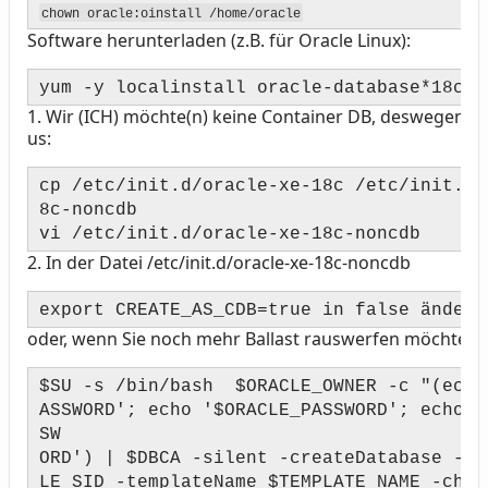
chown oracle:oinstall /home/oracle
Software herunterladen (z.B. für Oracle Linux):
yum -y localinstall oracle-database*18c*
1.
Wir (ICH) möchte(n) keine Container DB, deswegen we
us:
cp /etc/init.d/oracle-xe-18c /etc/init.d/
8c-noncdb
vi /etc/init.d/oracle-xe-18c-noncdb
2.
In der Datei /etc/init.d/oracle-xe-18c-noncdb
export CREATE_AS_CDB=true in false ändern
oder, wenn Sie noch mehr Ballast rauswerfen möchten, 
$SU -s /bin/bash $ORACLE_OWNER -c "(echo
ASSWORD'; echo '$ORACLE_PASSWORD'; echo '
SW
ORD') | $DBCA -silent -createDatabase -gd
LE_SID -templateName $TEMPLATE_NAME -char