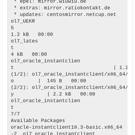
* epel: mirror.wiuwiu.de
* extras: mirror.ratiokontakt.de
* updates: centosmirror.netcup.net
ol7_UEKR
5 
1.2 kB 00:00
ol7_lates
t | 
4 kB 00:00
ol7_oracle_instantclien
t | 1.2 kB 00
(1/2): ol7_oracle_instantclient/x86_64/up
o | 145 B 00:00
(2/2): ol7_oracle_instantclient/x86_64/pr
y | 2.2 kB 00:00
ol7_oracle_instantclien
7/7
Available Packages
oracle-instantclient18.3-basic.x86_64 
-2 ol7_oracle_instantclient