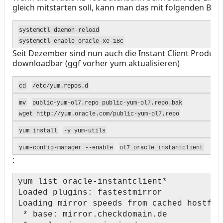
gleich mitstarten soll, kann man das mit folgenden Befe
systemctl daemon-reload
systemctl enable oracle-xe-18c
Seit Dezember sind nun auch die Instant Client Produkt
downloadbar (ggf vorher yum aktualisieren)
cd
/etc/yum.repos.d
mv
public-yum-ol7.repo public-yum-ol7.repo.bak
wget http://yum.oracle.com/public-yum-ol7.repo
yum install
-y yum-utils
yum-config-manager --enable
ol7_oracle_instantclient
:
yum list oracle-instantclient*
Loaded plugins: fastestmirror
Loading mirror speeds from cached hostfil
* base: mirror.checkdomain.de