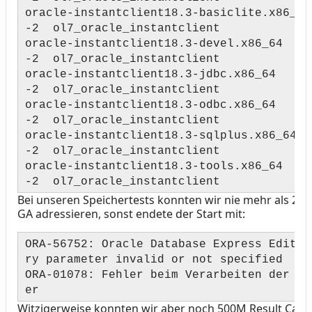
oracle-instantclient18.3-basiclite.x86_64
-2 ol7_oracle_instantclient
oracle-instantclient18.3-devel.x86_64 
-2 ol7_oracle_instantclient
oracle-instantclient18.3-jdbc.x86_64 
-2 ol7_oracle_instantclient
oracle-instantclient18.3-odbc.x86_64 
-2 ol7_oracle_instantclient
oracle-instantclient18.3-sqlplus.x86_64
-2 ol7_oracle_instantclient
oracle-instantclient18.3-tools.x86_64 
-2 ol7_oracle_instantclient
Bei unseren Speichertests konnten wir nie mehr als 2G
GA adressieren, sonst endete der Start mit:
ORA-56752: Oracle Database Express Editio
ry parameter invalid or not specified
ORA-01078: Fehler beim Verarbeiten der Sy
er
Witzigerweise konnten wir aber noch 500M Result Cache