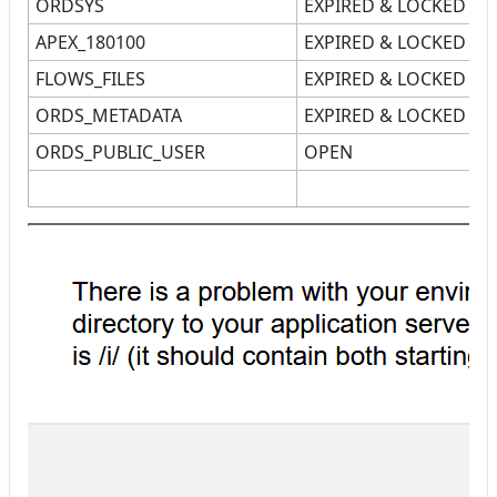
ORDSYS
EXPIRED & LOCKED
0
APEX_180100
EXPIRED & LOCKED
2
FLOWS_FILES
EXPIRED & LOCKED
2
ORDS_METADATA
EXPIRED & LOCKED
0
ORDS_PUBLIC_USER
OPEN