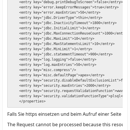
    <entry key="debug.printDebugToScreen">false</entry>

    <entry key="error.keepErrorMessages">true</entry>

    <entry key="error.maxEntries">50</entry>

    <entry key="jdbc.DriverType">thin</entry>

    <entry key="jdbc.InactivityTimeout">1800</entry>

    <entry key="jdbc.InitialLimit">3</entry>

    <entry key="jdbc.MaxConnectionReuseCount">1000</entry>

    <entry key="jdbc.MaxLimit">10</entry>

    <entry key="jdbc.MaxStatementsLimit">10</entry>

    <entry key="jdbc.MinLimit">1</entry>

    <entry key="jdbc.statementTimeout">900</entry>

    <entry key="log.logging">false</entry>

    <entry key="log.maxEntries">50</entry>

    <entry key="misc.compress"/>

    <entry key="misc.defaultPage">apex</entry>

    <entry key="security.disableDefaultExclusionList">false
    <entry key="security.maxEntries">2000</entry>

    <entry key="security.requestValidationFunction">wwv_flo
    <entry key="security.validationFunctionType">plsql</ent
    </properties>
Falls Sie https einsetzen und beim Aufruf einer Seite i
The Request cannot be processed because this resource