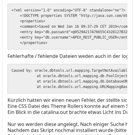
<?xml version="1.0" encoding="UTF-8" standalone="no"?>

    <!DOCTYPE properties SYSTEM "http://java.sun.com/dtd/pr
    <properties>

    <comment>Saved on Wed Jan 16 09:37:29 CET 2019</comment
    <entry key="db.password">@0529A217A76655C4328127B3215A5
    <entry key="db.username">APEX_REST_PUBLIC_USER</entry>

    </properties>
Fehlerhafte / fehlende Dateien weden auch in der log Da
Caused by: oracle.dbtools.url.mapping.TargetNotAvailableExc
            at oracle.dbtools.url.mapping.db.PoolInjector.i
            at oracle.dbtools.url.mapping.db.DatabaseURLMap
            at oracle.dbtools.url.mapping.URLMappingBase.d
Kürzlich hatten wir einen neuen Fehler, der stellte sich w
Eine CSS Datei des Theme Rollers konnte auf einem Serv
Ein Blick in die catalina.out brachte etwas Licht ins D
Nur wo werden diese angelegt. Nach einiger Suche habe 
Nachdem das Skript nochmal installiert wurde (bitte i