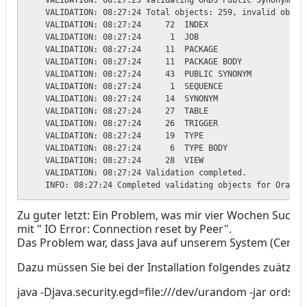
    VALIDATION: 08:27:23 Validating ORDS Public Synonyms

    VALIDATION: 08:27:24 Total objects: 259, invalid object
    VALIDATION: 08:27:24     72  INDEX

    VALIDATION: 08:27:24      1  JOB

    VALIDATION: 08:27:24     11  PACKAGE

    VALIDATION: 08:27:24     11  PACKAGE BODY

    VALIDATION: 08:27:24     43  PUBLIC SYNONYM

    VALIDATION: 08:27:24      1  SEQUENCE

    VALIDATION: 08:27:24     14  SYNONYM

    VALIDATION: 08:27:24     27  TABLE

    VALIDATION: 08:27:24     26  TRIGGER

    VALIDATION: 08:27:24     19  TYPE

    VALIDATION: 08:27:24      6  TYPE BODY

    VALIDATION: 08:27:24     28  VIEW

    VALIDATION: 08:27:24 Validation completed.

    INFO: 08:27:24 Completed validating objects for Oracle
Zu guter letzt: Ein Problem, was mir vier Wochen Suche 
mit " IO Error: Connection reset by Peer".
Das Problem war, dass Java auf unserem System (CentO
Dazu müssen Sie bei der Installation folgendes zuätzli
java -Djava.security.egd=file:///dev/urandom -jar ords.w