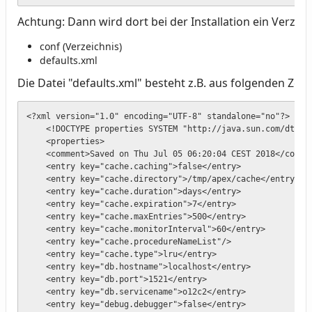
Achtung: Dann wird dort bei der Installation ein Verzei
conf (Verzeichnis)
defaults.xml
Die Datei "defaults.xml" besteht z.B. aus folgenden Zeile
<?xml version="1.0" encoding="UTF-8" standalone="no"?>

    <!DOCTYPE properties SYSTEM "http://java.sun.com/dtd/pr
    <properties>

    <comment>Saved on Thu Jul 05 06:20:04 CEST 2018</commen
    <entry key="cache.caching">false</entry>

    <entry key="cache.directory">/tmp/apex/cache</entry>

    <entry key="cache.duration">days</entry>

    <entry key="cache.expiration">7</entry>

    <entry key="cache.maxEntries">500</entry>

    <entry key="cache.monitorInterval">60</entry>

    <entry key="cache.procedureNameList"/>

    <entry key="cache.type">lru</entry>

    <entry key="db.hostname">localhost</entry>

    <entry key="db.port">1521</entry>

    <entry key="db.servicename">o12c2</entry>

    <entry key="debug.debugger">false</entry>
