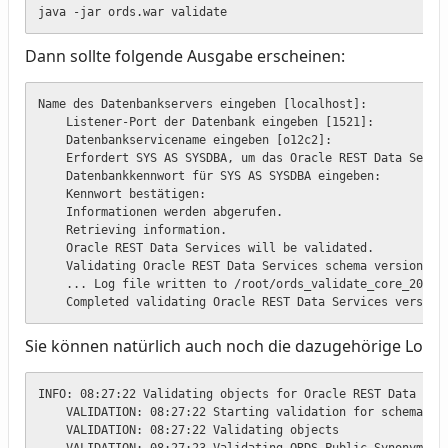
java -jar ords.war validate
Dann sollte folgende Ausgabe erscheinen:
Name des Datenbankservers eingeben [localhost]:

    Listener-Port der Datenbank eingeben [1521]:

    Datenbankservicename eingeben [o12c2]:

    Erfordert SYS AS SYSDBA, um das Oracle REST Data Servic
    Datenbankkennwort für SYS AS SYSDBA eingeben:

    Kennwort bestätigen:

    Informationen werden abgerufen.

    Retrieving information.

    Oracle REST Data Services will be validated.

    Validating Oracle REST Data Services schema version 18.
    ... Log file written to /root/ords_validate_core_2019-0
    Completed validating Oracle REST Data Services version
Sie können natürlich auch noch die dazugehörige Log-Dat
INFO: 08:27:22 Validating objects for Oracle REST Data Serv
    VALIDATION: 08:27:22 Starting validation for schema: OR
    VALIDATION: 08:27:22 Validating objects
