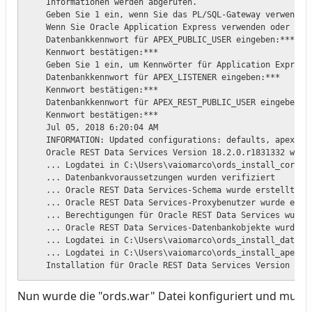
    Informationen werden abgerufen.

    Geben Sie 1 ein, wenn Sie das PL/SQL-Gateway verwenden 
    Wenn Sie Oracle Application Express verwenden oder eine
    Datenbankkennwort für APEX_PUBLIC_USER eingeben:***

    Kennwort bestätigen:***

    Geben Sie 1 ein, um Kennwörter für Application Express
    Datenbankkennwort für APEX_LISTENER eingeben:***

    Kennwort bestätigen:***

    Datenbankkennwort für APEX_REST_PUBLIC_USER eingeben:**
    Kennwort bestätigen:***

    Jul 05, 2018 6:20:04 AM

    INFORMATION: Updated configurations: defaults, apex, ap
    Oracle REST Data Services Version 18.2.0.r1831332 wird 
    ... Logdatei in C:\Users\vaiomarco\ords_install_core_20
    ... Datenbankvoraussetzungen wurden verifiziert

    ... Oracle REST Data Services-Schema wurde erstellt

    ... Oracle REST Data Services-Proxybenutzer wurde erste
    ... Berechtigungen für Oracle REST Data Services wurden
    ... Oracle REST Data Services-Datenbankobjekte wurden e
    ... Logdatei in C:\Users\vaiomarco\ords_install_datamod
    ... Logdatei in C:\Users\vaiomarco\ords_install_apex_20
    Installation für Oracle REST Data Services Version 18.
Nun wurde die "ords.war" Datei konfiguriert und muss