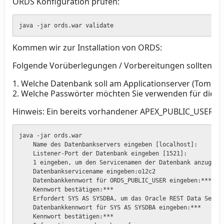
ORDS Konfiguration prüfen:
java -jar ords.war validate
Kommen wir zur Installation von ORDS:
Folgende Vorüberlegungen / Vorbereitungen sollten Si
1. Welche Datenbank soll am Applicationserver (Tomc
2. Welche Passwörter möchten Sie verwenden für die 
Hinweis: Ein bereits vorhandener APEX_PUBLIC_USER be
java -jar ords.war

    Name des Datenbankservers eingeben [localhost]:

    Listener-Port der Datenbank eingeben [1521]:

    1 eingeben, um den Servicenamen der Datenbank anzugeben
    Datenbankservicename eingeben:o12c2

    Datenbankkennwort für ORDS_PUBLIC_USER eingeben:***

    Kennwort bestätigen:***

    Erfordert SYS AS SYSDBA, um das Oracle REST Data Servic
    Datenbankkennwort für SYS AS SYSDBA eingeben:***

    Kennwort bestätigen:***
