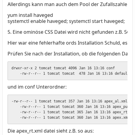
Allerdings kann man auch dem Pool der Zufallszahlen v
yum install haveged
systemctl enable haveged; systemctl start haveged;
5. Eine ominöse CSS Datei wird nicht gefunden z.B. 564
Hier war eine fehlerhafte ords Installation Schuld, es fe
Prüfen Sie nach der Installation, ob die folgenden Date
drwxr-xr-x 2 tomcat tomcat 4096 Jan 16 13:16 conf

    -rw-r--r-- 1 tomcat tomcat  478 Jan 16 13:16 defaults.
und im conf Unterordner:
-rw-r--r-- 1 tomcat tomcat 357 Jan 16 13:16 apex_al.xml

    -rw-r--r-- 1 tomcat tomcat 360 Jan 16 13:16 apex_pu.xml
    -rw-r--r-- 1 tomcat tomcat 365 Jan 16 13:16 apex_rt.xml
    -rw-r--r-- 1 tomcat tomcat 360 Jan 16 13:16 apex.xml
Die apex_rt.xml datei sieht z.B. so aus: