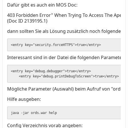
Dafür gibt es auch ein MOS Doc:
403 Forbidden Error" When Trying To Access The Apex 
(Doc ID 2139195.1)
dann sollten Sie als Lösung zusätzlich noch folgenden P
<entry key="security.forceHTTPS">true</entry>
Interessant sind in der Datei die folgenden Parameter fü
<entry key="debug.debugger">true</entry>

    <entry key="debug.printDebugToScreen">true</entry>
Mögliche Parameter (Auswahl) beim Aufruf von "ords.w
Hilfe ausgeben:
java -jar ords.war help
Config Verzeichnis vorab angeben: