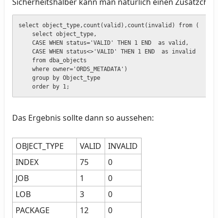
Sicherheitshalber kann man natürlich einen Zusatzchec
select object_type,count(valid),count(invalid) from (

    select object_type,

    CASE WHEN status='VALID' THEN 1 END  as valid,

    CASE WHEN status<>'VALID' THEN 1 END  as invalid

    from dba_objects

    where owner='ORDS_METADATA')

    group by Object_type

    order by 1;
Das Ergebnis sollte dann so aussehen:
OBJECT_TYPE
VALID
INVALID
INDEX
75
0
JOB
1
0
LOB
3
0
PACKAGE
12
0