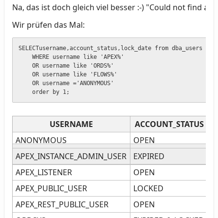
Na, das ist doch gleich viel besser :-) "Could not find a
Wir prüfen das Mal:
SELECTusername,account_status,lock_date from dba_users

    WHERE username like 'APEX%'

    OR username like 'ORDS%'

    OR username like 'FLOWS%'

    OR username ='ANONYMOUS'

    order by 1;
USERNAME
ACCOUNT_STATUS
ANONYMOUS
OPEN
APEX_INSTANCE_ADMIN_USER
EXPIRED
APEX_LISTENER
OPEN
APEX_PUBLIC_USER
LOCKED
0
APEX_REST_PUBLIC_USER
OPEN