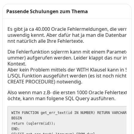
Passende Schulungen zum Thema
Es gibt ja ca 40.000 Oracle Fehlermeldungen, die vermut
Text
uswendig kennt. Aber dafür hat ja man die Datenbank, 
nnt natürlich alle Ihre Fehlertexte.
Die Fehlerfunktion sqlerrm kann mit einem Parameter (
ummer) aufgerufen werden. Leider klappt das nur in e
Kontext.
Aber kein Problem mittels der WITH Klausel kann in SQL
L/SQL Funktion ausgeführt werden (es ist noch nicht ma
CREATE PROCEDURE) notwendig.
Also wenn man z.B- die ersten 1000 Oracle Fehlertexte
öchte, kann man folgene SQL Query ausführen.
WITH FUNCTION get_err_text(id IN NUMBER) RETURN VARCHAR2 IS
BEGIN

return (sqlerrm(id));

END;
