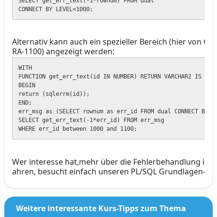
SELECT get_err_text(-1*rownum) FROM dual

CONNECT BY LEVEL<1000;
Alternativ kann auch ein spezieller Bereich (hier von OR
RA-1100) angezeigt werden:
WITH

FUNCTION get_err_text(id IN NUMBER) RETURN VARCHAR2 IS

BEGIN

return (sqlerrm(id));

END;

err_msg as (SELECT rownum as err_id FROM dual CONNECT BY LE
SELECT get_err_text(-1*err_id) FROM err_msg

WHERE err_id between 1000 and 1100;
Wer interesse hat,mehr über die Fehlerbehandlung in Or
ahren, besucht einfach unseren PL/SQL Grundlagen-Ku
Weitere interessante Kurs-Tipps zum Thema