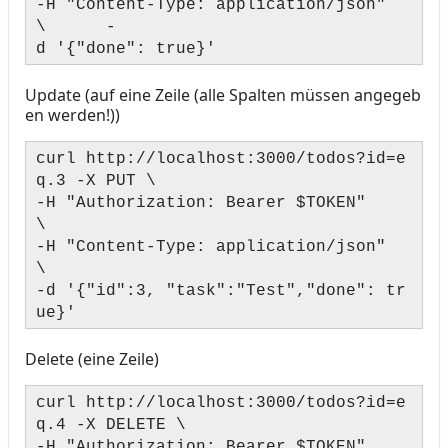
-H "Content-Type: application/json"
\ -
d '{"done": true}'
Update (auf eine Zeile (alle Spalten müssen angegeb
en werden!))
curl http://localhost:3000/todos?id=e
q.3 -X PUT \
-H "Authorization: Bearer $TOKEN"
\
-H "Content-Type: application/json"
\
-d '{"id":3, "task":"Test","done": tr
ue}'
Delete (eine Zeile)
curl http://localhost:3000/todos?id=e
q.4 -X DELETE \
-H "Authorization: Bearer $TOKEN"