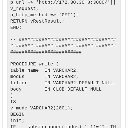
p_url => 'http://172.30.30.8:3000/'||
v_request,
p_http_method => 'GET');
RETURN vRestResult;
END;
-- ##################################
#####################################
#########################
PROCEDURE write (
table_name IN VARCHAR2,
modus IN VARCHAR2,
filter IN VARCHAR2 DEFAULT NULL,
body IN CLOB DEFAULT NULL
)
IS
v_mode VARCHAR2(2001);
BEGIN
init;
IF substr(upper(modus),1,1)='I' TH