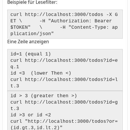
Beispiele für Lesefilter:
curl http://localhost:3000/todos -X G
ET \ -H "Authorization: Bearer
$TOKEN" \ -H "Content-Type: ap
plication/json"
Eine Zeile anzeigen
id=1 (equal 1)
curl http://localhost:3000/todos?id=e
q.1
id <3 (lower Then <)
curl http://localhost:3000/todos?id=l
t.3
id > 3 (greater then >)
curl http://localhost:3000/todos?id=g
t.3
id >3 or id <2
curl "http://localhost:3000/todos?or=
(id.gt.3,id.lt.2)"