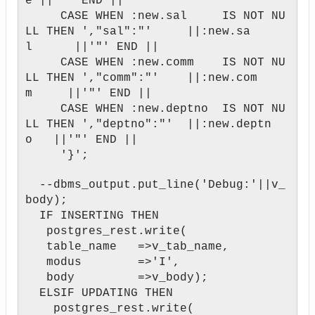
e ||'"' END ||
CASE WHEN :new.sal IS NOT NU
LL THEN ',"sal":"' ||:new.sa
l ||'"' END ||
CASE WHEN :new.comm IS NOT NU
LL THEN ',"comm":"' ||:new.com
m ||'"' END ||
CASE WHEN :new.deptno IS NOT NU
LL THEN ',"deptno":"' ||:new.deptn
o ||'"' END ||
'}';
--dbms_output.put_line('Debug:'||v_
body);
IF INSERTING THEN
postgres_rest.write(
table_name =>v_tab_name,
modus =>'I',
body =>v_body);
ELSIF UPDATING THEN
postgres_rest.write(