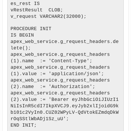
es_rest IS
vRestResult CLOB;
v_request VARCHAR2(32000);
PROCEDURE INIT
IS BEGIN
apex_web_service.g_request_headers.de
lete();
apex_web_service.g_request_headers
(1).name := 'Content-Type';
apex_web_service.g_request_headers
(1).value := 'application/json';
apex_web_service.g_request_headers
(2).name := 'Authorization';
apex_web_service.g_request_headers
(2).value := 'Bearer eyJhbGciOiJIUzI1
NiIsInR5cdI7IkpXVCJ9.eyJyb2xlIjoidG9k
b101c2VyIn0.CUZ02WPyLV-QdVtokEZmdqDkW
rOqSStlWbADj1Sz_uU';
END INIT;