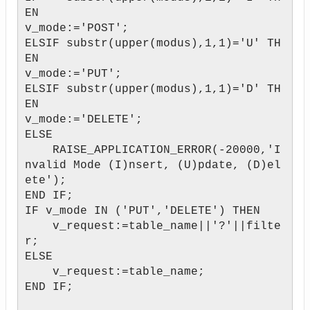
EN
v_mode:='POST';
ELSIF substr(upper(modus),1,1)='U' TH
EN
v_mode:='PUT';
ELSIF substr(upper(modus),1,1)='D' TH
EN
v_mode:='DELETE';
ELSE
RAISE_APPLICATION_ERROR(-20000,'I
nvalid Mode (I)nsert, (U)pdate, (D)el
ete');
END IF;
IF v_mode IN ('PUT','DELETE') THEN
v_request:=table_name||'?'||filte
r;
ELSE
v_request:=table_name;
END IF;