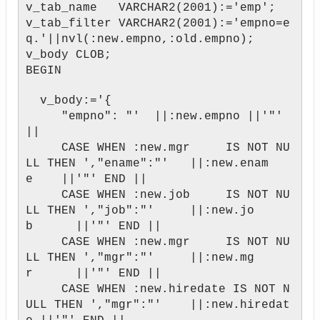
v_tab_name VARCHAR2(2001):='emp';
v_tab_filter VARCHAR2(2001):='empno=e
q.'||nvl(:new.empno,:old.empno);
v_body CLOB;
BEGIN
v_body:='{
"empno": "' ||:new.empno ||'"'
||
CASE WHEN :new.mgr IS NOT NU
LL THEN ',"ename":"' ||:new.enam
e ||'"' END ||
CASE WHEN :new.job IS NOT NU
LL THEN ',"job":"' ||:new.jo
b ||'"' END ||
CASE WHEN :new.mgr IS NOT NU
LL THEN ',"mgr":"' ||:new.mg
r ||'"' END ||
CASE WHEN :new.hiredate IS NOT N
ULL THEN ',"mgr":"' ||:new.hiredat