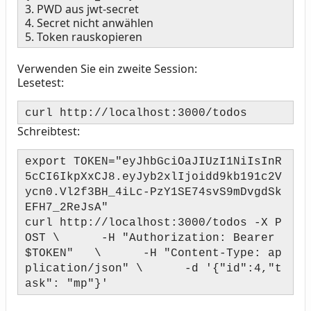
3. PWD aus jwt-secret
4. Secret nicht anwählen
5. Token rauskopieren
Verwenden Sie ein zweite Session:
Lesetest:
curl http://localhost:3000/todos
Schreibtest:
export TOKEN="eyJhbGciOaJIUzI1NiIsInR
5cCI6IkpXxCJ8.eyJyb2xlIjoidd9kb191c2V
ycn0.Vl2f3BH_4iLc-PzY1SE74svS9mDvgdSk
EFH7_2ReJsA"
curl http://localhost:3000/todos -X P
OST \ -H "Authorization: Bearer
$TOKEN" \ -H "Content-Type: ap
plication/json" \ -d '{"id":4,"t
ask": "mp"}'