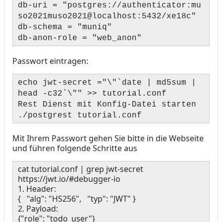
db-uri = "postgres://authenticator:mu
so2021muso2021@localhost:5432/xe18c"
db-schema = "muniq"
db-anon-role = "web_anon"
Passwort eintragen:
echo jwt-secret ="\"`date | md5sum |
head -c32`\"" >> tutorial.conf
Rest Dienst mit Konfig-Datei starten
./postgrest tutorial.conf
Mit Ihrem Passwort gehen Sie bitte in die Webseite
und führen folgende Schritte aus
cat tutorial.conf | grep jwt-secret
https://jwt.io/#debugger-io
1. Header:
{ "alg": "HS256", "typ": "JWT" }
2. Payload:
{"role": "todo_user"}