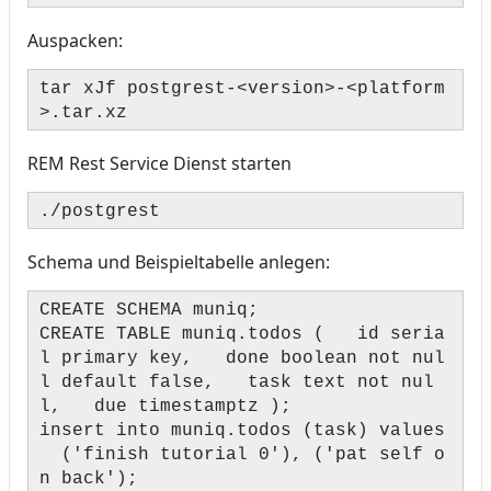
Auspacken:
tar xJf postgrest-<version>-<platform
>.tar.xz
REM Rest Service Dienst starten
./postgrest
Schema und Beispieltabelle anlegen:
CREATE SCHEMA muniq;
CREATE TABLE muniq.todos ( id seria
l primary key, done boolean not nul
l default false, task text not nul
l, due timestamptz );
insert into muniq.todos (task) values
('finish tutorial 0'), ('pat self o
n back');