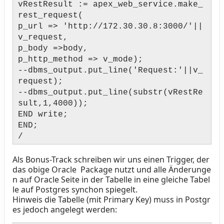
vRestResult := apex_web_service.make_
rest_request(
p_url => 'http://172.30.30.8:3000/'||
v_request,
p_body =>body,
p_http_method => v_mode);
--dbms_output.put_line('Request:'||v_
request);
--dbms_output.put_line(substr(vRestRe
sult,1,4000));
END write;
END;
/
Als Bonus-Track schreiben wir uns einen Trigger, der
das obige Oracle Package nutzt und alle Änderunge
n auf Oracle Seite in der Tabelle in eine gleiche Tabel
le auf Postgres synchon spiegelt.
Hinweis die Tabelle (mit Primary Key) muss in Postgr
es jedoch angelegt werden: