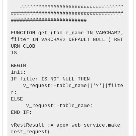
-- ##################################
#####################################
#########################
FUNCTION get (table_name IN VARCHAR2,
filter IN VARCHAR2 DEFAULT NULL ) RET
URN CLOB
IS
BEGIN
init;
IF filter IS NOT NULL THEN
v_request:=table_name||'?'||filte
r;
ELSE
v_request:=table_name;
END IF;
vRestResult := apex_web_service.make_
rest_request(