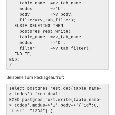
table_name =>v_tab_name,
modus =>'U',
body =>v_body,
filter=>v_tab_filter);
ELSIF DELETING THEN
postgres_rest.write(
table_name =>v_tab_name,
modus =>'D',
filter =>v_tab_filter);
END IF;
END;
/
Beispiele zum Packageaufruf:
select postgres_rest.get(table_name=
>'todos') from dual;
EXEC postgres_rest.write(table_name=
>'todos',modus=>'I',body=>'{"id":6,
"task": "1234"}');