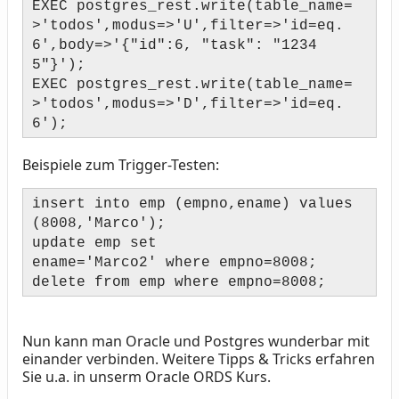
EXEC postgres_rest.write(table_name=
>'todos',modus=>'U',filter=>'id=eq.
6',body=>'{"id":6, "task": "1234
5"}');
EXEC postgres_rest.write(table_name=
>'todos',modus=>'D',filter=>'id=eq.
6');
Beispiele zum Trigger-Testen:
insert into emp (empno,ename) values
(8008,'Marco');
update emp set
ename='Marco2' where empno=8008;
delete from emp where empno=8008;
Nun kann man Oracle und Postgres wunderbar mit
einander verbinden. Weitere Tipps & Tricks erfahren
Sie u.a. in unserm Oracle ORDS Kurs.