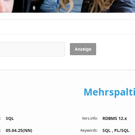
Anzeige
Mehrspalti
SQL
RDBMS 12.x
:
Vers.info:
05.04.25(NN)
SQL , PL/SQL
:
Keywords: