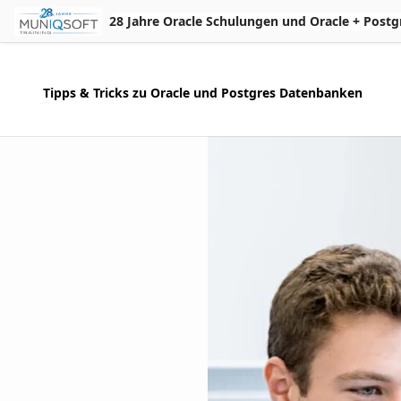
Skip to Main Content
28 Jahre Oracle Schulungen und Oracle + Postgres 
Tipps & Tricks zu Oracle und Postgres Datenbanken