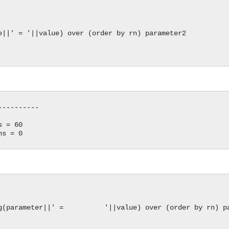
 = '||value) over (order by rn) parameter2
----------
 = 60
ns = 0
(parameter||' = '||value) over (order by rn) pa