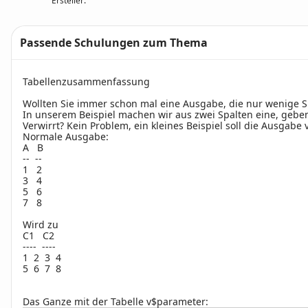
Ersteller:
Passende Schulungen zum Thema
Text
Tabellenzusammenfassung
Wollten Sie immer schon mal eine Ausgabe, die nur wenige S
In unserem Beispiel machen wir aus zwei Spalten eine, gebe
Verwirrt? Kein Problem, ein kleines Beispiel soll die Ausgabe 
Normale Ausgabe:
A B
-- --
1 2
3 4
5 6
7 8
Wird zu
C1 C2
---- ----
1 2 3 4
5 6 7 8
Das Ganze mit der Tabelle v$parameter: