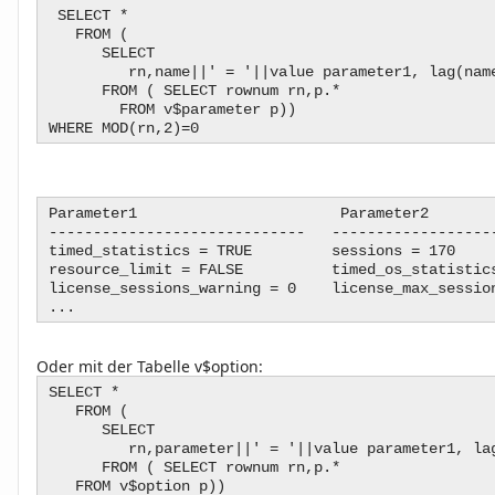
SELECT *
FROM (
SELECT
rn,name||' = '||value parameter1, lag(name||'
FROM ( SELECT rownum rn,p.*
FROM v$parameter p))
WHERE MOD(rn,2)=0
Parameter1 Parameter2
----------------------------- ------------------
timed_statistics = TRUE sessions = 170
resource_limit = FALSE timed_os_statistics
license_sessions_warning = 0 license_max_sessio
...
Oder mit der Tabelle v$option:
SELECT *
FROM (
SELECT
rn,parameter||' = '||value parameter1, lag
FROM ( SELECT rownum rn,p.*
FROM v$option p))