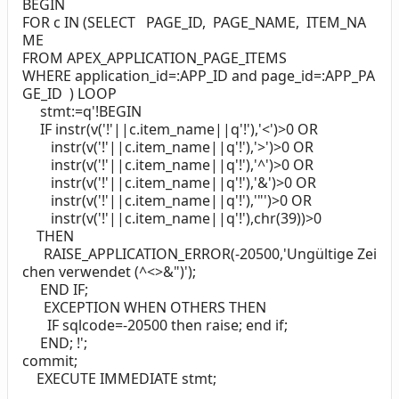
BEGIN
FOR c IN (SELECT PAGE_ID, PAGE_NAME, ITEM_NA
ME
FROM APEX_APPLICATION_PAGE_ITEMS
WHERE application_id=:APP_ID and page_id=:APP_PA
GE_ID ) LOOP
stmt:=q'!BEGIN
IF instr(v('!'||c.item_name||q'!'),'<')>0 OR
instr(v('!'||c.item_name||q'!'),'>')>0 OR
instr(v('!'||c.item_name||q'!'),'^')>0 OR
instr(v('!'||c.item_name||q'!'),'&')>0 OR
instr(v('!'||c.item_name||q'!'),'"')>0 OR
instr(v('!'||c.item_name||q'!'),chr(39))>0
THEN
RAISE_APPLICATION_ERROR(-20500,'Ungültige Zei
chen verwendet (^<>&")');
END IF;
EXCEPTION WHEN OTHERS THEN
IF sqlcode=-20500 then raise; end if;
END; !';
commit;
EXECUTE IMMEDIATE stmt;