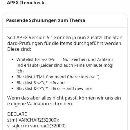
APEX Itemcheck
Passende Schulungen zum Thema
Seit APEX Version 5.1 können ja nun zusätzliche Stan
Text
dard-Prüfungen für die Items durchgeführt werden.
Diese sind:
Whitelist for a-z 0-9 Nur Zeichen und Zahlen s
ind erlaubt (Leider sind auch keine Umlaute mögl
ich)
Blacklist HTML Command Characters (<> '')
Blacklist &<>"/;*|=% and --
Blacklist &<>"/;*|=% or -- and new line
Wenn das aber alles nicht passt, können wir uns ein
e eigene Validation schreiben:
DECLARE
stmt VARCHAR2(32000);
v_sqlerrm varchar2(32000);