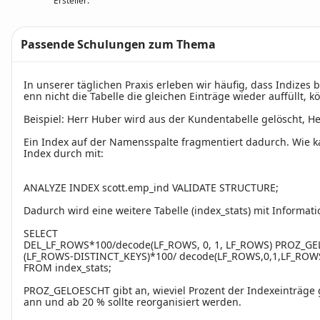
Ersteller:
Passende Schulungen zum Thema
Text
In unserer täglichen Praxis erleben wir häufig, dass Indize
enn nicht die Tabelle die gleichen Einträge wieder auffüllt,
Beispiel: Herr Huber wird aus der Kundentabelle gelöscht, 
Ein Index auf der Namensspalte fragmentiert dadurch. Wie k
Index durch mit:
ANALYZE INDEX scott.emp_ind VALIDATE STRUCTURE;
Dadurch wird eine weitere Tabelle (index_stats) mit Informati
SELECT
DEL_LF_ROWS*100/decode(LF_ROWS, 0, 1, LF_ROWS) PROZ_G
(LF_ROWS-DISTINCT_KEYS)*100/ decode(LF_ROWS,0,1,LF_ROW
FROM index_stats;
PROZ_GELOESCHT
gibt an, wieviel Prozent der Indexeinträge
ann und ab 20 % sollte reorganisiert werden.