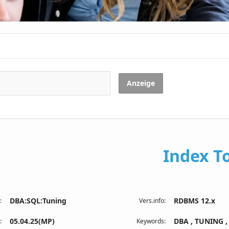
Anzeige
Index To
DBA:SQL:Tuning
RDBMS 12.x
:
Vers.info:
05.04.25(MP)
DBA , TUNING ,
:
Keywords: