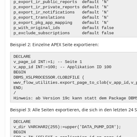
p_export_ir_public_reports default 'N'
p_export_ir_private_reports default 'N'
p_export_ir_notifications default 'N'
p_export_translations default 'N'
p_export_pkg_app_mapping default 'N'
p_with_original_ids default false
p_exclude_subscriptions default false
Beispiel 2:
Einzelne APEX Seite exportieren:
DECLARE
v_page_id INT:=1; -- Seite 1
v_app_id INT:=100; -- Applikation ID 100
BEGIN
DBMS_XSLPROCESSOR.CLOB2FILE (
wwv_flow_utilities.export_page_to_clob(v_app_id,v_
END;
/
Hinweis: ab Version 19c kann statt dem Package DBM
Beispiel 3:
Alle Seiten exportieren, die sich in den letzten 2
DECLARE
v_dir VARCHAR2(255):=upper('DATA_PUMP_DIR');
BEGIN