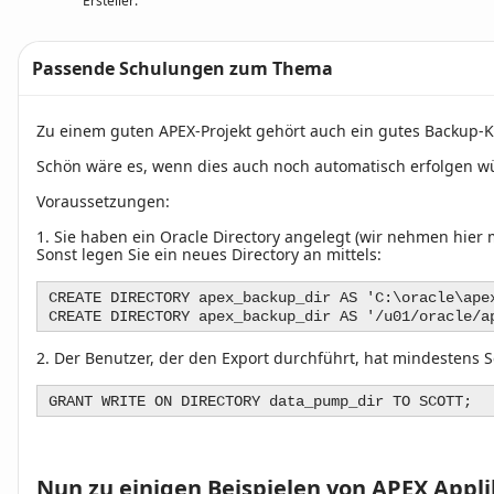
Ersteller:
Passende Schulungen zum Thema
Text
Zu einem guten APEX-Projekt gehört auch ein gutes Backup-Ko
Schön wäre es, wenn dies auch noch automatisch erfolgen wür
Voraussetzungen:
1.
Sie haben ein Oracle Directory angelegt (wir nehmen hier
Sonst legen Sie ein neues Directory an mittels:
CREATE DIRECTORY apex_backup_dir AS 'C:\oracle\ape
CREATE DIRECTORY apex_backup_dir AS '/u01/oracle/a
2.
Der Benutzer, der den Export durchführt, hat mindestens Sc
GRANT WRITE ON DIRECTORY data_pump_dir TO SCOTT;
Nun zu einigen Beispielen von APEX Appl