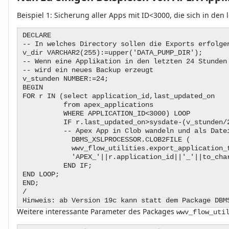
Beispiel 1:
Sicherung aller Apps mit ID<3000, die sich in den
DECLARE
-- In welches Directory sollen die Exports erfolge
v_dir VARCHAR2(255):=upper('DATA_PUMP_DIR');
-- Wenn eine Applikation in den letzten 24 Stunden
-- wird ein neues Backup erzeugt
v_stunden NUMBER:=24;
BEGIN
FOR r IN (select application_id,last_updated_on
from apex_applications
WHERE APPLICATION_ID<3000) LOOP
IF r.last_updated_on>sysdate-(v_stunden/2
-- Apex App in Clob wandeln und als Datei i
DBMS_XSLPROCESSOR.CLOB2FILE (
wwv_flow_utilities.export_application_to_clo
'APEX_'||r.application_id||'_'||to_char(sys
END IF;
END LOOP;
END;
/
Hinweis: ab Version 19c kann statt dem Package DBM
Weitere interessante Parameter des Packages
wwv_flow_uti