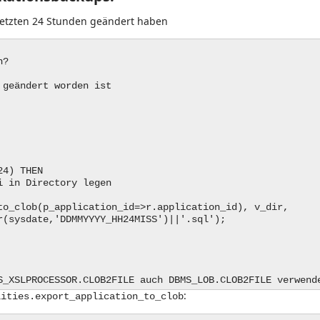
 letzten 24 Stunden geändert haben
n?
 geändert worden ist
4) THEN
n Directory legen
b(p_application_id=>r.application_id), v_dir,
date,'DDMMYYYY_HH24MISS')||'.sql');
S_XSLPROCESSOR.CLOB2FILE auch DBMS_LOB.CLOB2FILE verwend
:
lities.export_application_to_clob