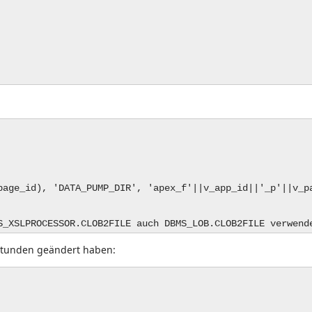
page_id), 'DATA_PUMP_DIR', 'apex_f'||v_app_id||'_p'||v_p
S_XSLPROCESSOR.CLOB2FILE auch DBMS_LOB.CLOB2FILE verwend
4 Stunden geändert haben: