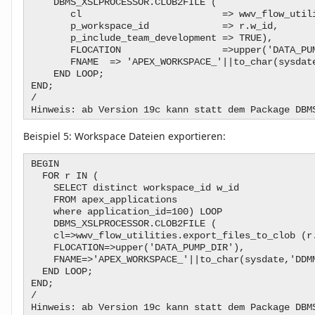
DBMS_XSLPROCESSOR.CLOB2FILE (
cl => wwv_flow_utilities.export
p_workspace_id => r
p_include_team_development => TRUE),
FLOCATION =>upper('
FNAME => 'APEX_WORKSPACE_'||to_char(sysdate,'
END LOOP;
END;
/
Hinweis: ab Version 19c kann statt dem Package DBM
Beispiel 5:
Workspace Dateien exportieren:
BEGIN
FOR r IN (
SELECT distinct workspace_id w_id
FROM apex_applications
where application_id=100) LOOP
DBMS_XSLPROCESSOR.CLOB2FILE (
cl=>wwv_flow_utilities.export_files_to_clob (r
FLOCATION=>upper('DATA_PUMP_DIR'),
FNAME=>'APEX_WORKSPACE_'||to_char(sysdate,'DDMM
END LOOP;
END;
/
Hinweis: ab Version 19c kann statt dem Package DBM