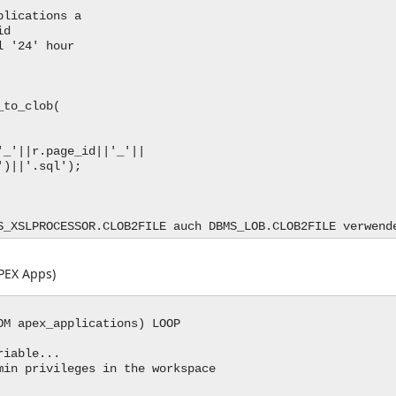
ications a
id
'24' hour
o_clob(
r.page_id||'_'||
')||'.sql');
S_XSLPROCESSOR.CLOB2FILE auch DBMS_LOB.CLOB2FILE verwend
PEX Apps)
M apex_applications) LOOP
iable...
n privileges in the workspace