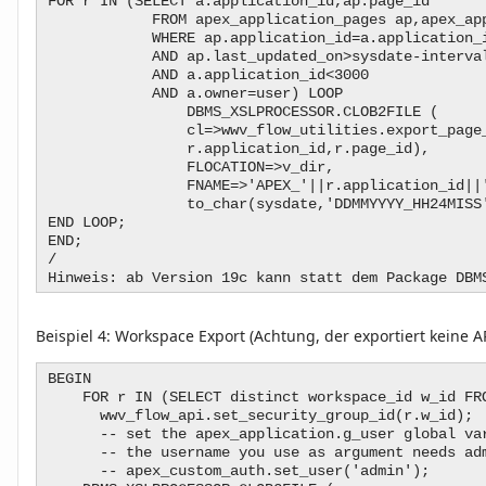
FOR r IN (SELECT a.application_id,ap.page_id
FROM apex_application_pages ap,apex_appl
WHERE ap.application_id=a.application_
AND ap.last_updated_on>sysdate-interval 
AND a.application_id<3000
AND a.owner=user) LOOP
DBMS_XSLPROCESSOR.CLOB2FILE (
cl=>wwv_flow_utilities.export_page_t
r.application_id,r.page_id),
FLOCATION=>v_dir,
FNAME=>'APEX_'||r.application_id||'_'||
to_char(sysdate,'DDMMYYYY_HH24MISS
END LOOP;
END;
/
Hinweis: ab Version 19c kann statt dem Package DBM
Beispiel 4:
Workspace Export (Achtung, der exportiert keine A
BEGIN
FOR r IN (SELECT distinct workspace_id w_id FRO
wwv_flow_api.set_security_group_id(r.w_id);
-- set the apex_application.g_user global var
-- the username you use as argument needs admi
-- apex_custom_auth.set_user('admin');