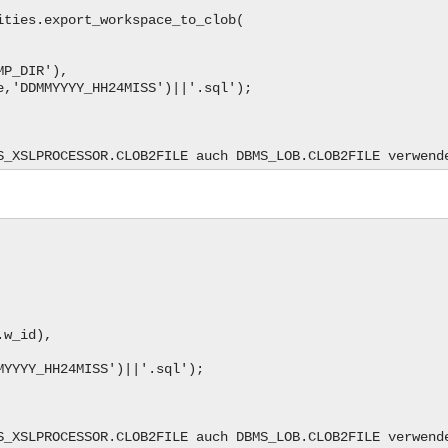
_workspace_to_clob(
.w_id,
DATA_PUMP_DIR'),
DDMMYYYY_HH24MISS')||'.sql');
S_XSLPROCESSOR.CLOB2FILE auch DBMS_LOB.CLOB2FILE verwend
.w_id),
YYYY_HH24MISS')||'.sql');
S_XSLPROCESSOR.CLOB2FILE auch DBMS_LOB.CLOB2FILE verwend