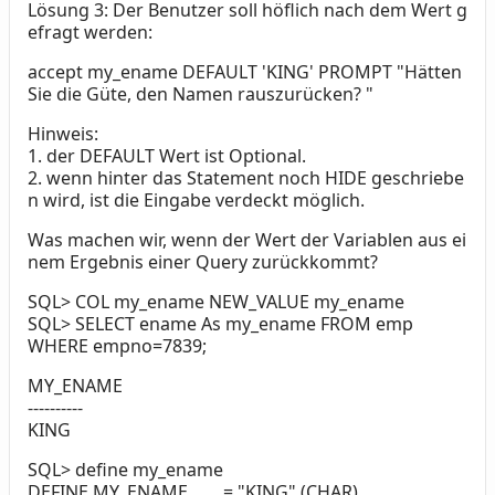
Lösung 3:
Der Benutzer soll höflich nach dem Wert g
efragt werden:
accept my_ename DEFAULT 'KING' PROMPT "Hätten
Sie die Güte, den Namen rauszurücken? "
Hinweis:
1.
der DEFAULT Wert ist Optional.
2.
wenn hinter das Statement noch HIDE geschriebe
n wird, ist die Eingabe verdeckt möglich.
Was machen wir, wenn der Wert der Variablen aus ei
nem Ergebnis einer Query zurückkommt?
SQL> COL my_ename NEW_VALUE my_ename
SQL> SELECT ename As my_ename FROM emp
WHERE empno=7839;
MY_ENAME
----------
KING
SQL> define my_ename
DEFINE MY_ENAME = "KING" (CHAR)