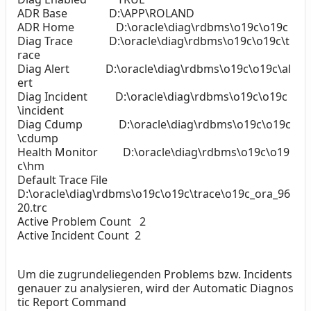
ADR Base D:\APP\ROLAND
ADR Home D:\oracle\diag\rdbms\o19c\o19c
Diag Trace D:\oracle\diag\rdbms\o19c\o19c\t
race
Diag Alert D:\oracle\diag\rdbms\o19c\o19c\al
ert
Diag Incident D:\oracle\diag\rdbms\o19c\o19c
\incident
Diag Cdump D:\oracle\diag\rdbms\o19c\o19c
\cdump
Health Monitor D:\oracle\diag\rdbms\o19c\o19
c\hm
Default Trace File
D:\oracle\diag\rdbms\o19c\o19c\trace\o19c_ora_96
20.trc
Active Problem Count 2
Active Incident Count 2
Um die zugrundeliegenden Problems bzw. Incidents
genauer zu analysieren, wird der Automatic Diagnos
tic Report Command