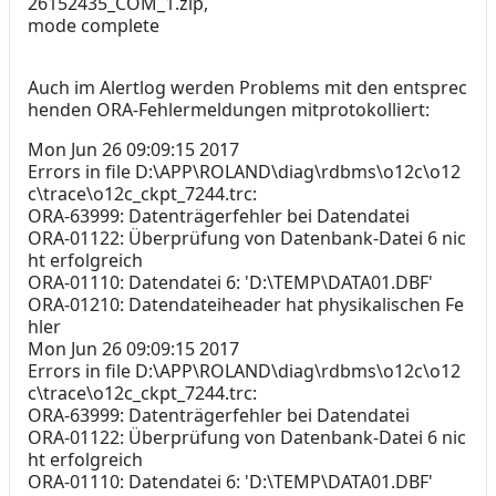
26152435_COM_1.zip,
mode complete
Auch im Alertlog werden Problems mit den entsprec
henden ORA-Fehlermeldungen mitprotokolliert:
Mon Jun 26 09:09:15 2017
Errors in file D:\APP\ROLAND\diag\rdbms\o12c\o12
c\trace\o12c_ckpt_7244.trc:
ORA-63999: Datenträgerfehler bei Datendatei
ORA-01122: Überprüfung von Datenbank-Datei 6 nic
ht erfolgreich
ORA-01110: Datendatei 6: 'D:\TEMP\DATA01.DBF'
ORA-01210: Datendateiheader hat physikalischen Fe
hler
Mon Jun 26 09:09:15 2017
Errors in file D:\APP\ROLAND\diag\rdbms\o12c\o12
c\trace\o12c_ckpt_7244.trc:
ORA-63999: Datenträgerfehler bei Datendatei
ORA-01122: Überprüfung von Datenbank-Datei 6 nic
ht erfolgreich
ORA-01110: Datendatei 6: 'D:\TEMP\DATA01.DBF'