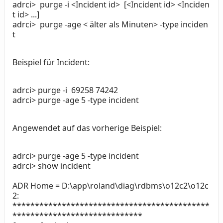
adrci> purge -i <Incident id> [<Incident id> <Inciden
t id> ...]
adrci> purge -age < älter als Minuten> -type inciden
t
Beispiel für Incident:
adrci> purge -i 69258 74242
adrci> purge -age 5 -type incident
Angewendet auf das vorherige Beispiel:
adrci> purge -age 5 -type incident
adrci> show incident
ADR Home = D:\app\roland\diag\rdbms\o12c2\o12c
2:
********************************************
*****************************