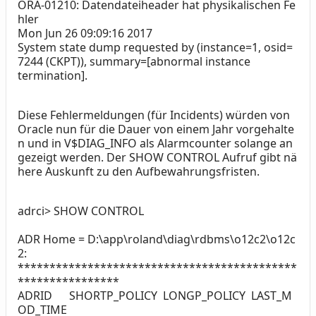
ORA-01210: Datendateiheader hat physikalischen Fe
hler
Mon Jun 26 09:09:16 2017
System state dump requested by (instance=1, osid=
7244 (CKPT)), summary=[
abnormal instance
termination
].
Diese Fehlermeldungen (für Incidents) würden von
Oracle nun für die Dauer von einem Jahr vorgehalte
n und in V$DIAG_INFO als Alarmcounter solange an
gezeigt werden. Der SHOW CONTROL Aufruf gibt nä
here Auskunft zu den Aufbewahrungsfristen.
adrci> SHOW CONTROL
ADR Home = D:\app\roland\diag\rdbms\o12c2\o12c
2:
********************************************
****************
ADRID SHORTP_POLICY LONGP_POLICY LAST_M
OD_TIME