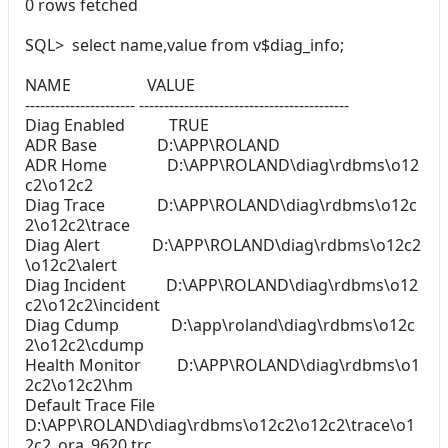
0 rows fetched
SQL> select name,value from v$diag_info;
NAME VALUE
---------------------- ------------------------------------------
Diag Enabled TRUE
ADR Base D:\APP\ROLAND
ADR Home D:\APP\ROLAND\diag\rdbms\o12
c2\o12c2
Diag Trace D:\APP\ROLAND\diag\rdbms\o12c
2\o12c2\trace
Diag Alert D:\APP\ROLAND\diag\rdbms\o12c2
\o12c2\alert
Diag Incident D:\APP\ROLAND\diag\rdbms\o12
c2\o12c2\incident
Diag Cdump D:\app\roland\diag\rdbms\o12c
2\o12c2\cdump
Health Monitor D:\APP\ROLAND\diag\rdbms\o1
2c2\o12c2\hm
Default Trace File
D:\APP\ROLAND\diag\rdbms\o12c2\o12c2\trace\o1
2c2_ora_9620.trc