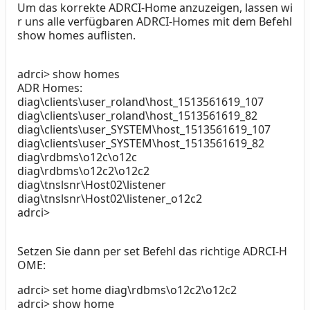
Um das korrekte ADRCI-Home anzuzeigen, lassen wi
r uns alle verfügbaren ADRCI-Homes mit dem Befehl
show homes auflisten.
adrci> show homes
ADR Homes:
diag\clients\user_roland\host_1513561619_107
diag\clients\user_roland\host_1513561619_82
diag\clients\user_SYSTEM\host_1513561619_107
diag\clients\user_SYSTEM\host_1513561619_82
diag\rdbms\o12c\o12c
diag\rdbms\o12c2\o12c2
diag\tnslsnr\Host02\listener
diag\tnslsnr\Host02\listener_o12c2
adrci>
Setzen Sie dann per set Befehl das richtige ADRCI-H
OME:
adrci> set home diag\rdbms\o12c2\o12c2
adrci> show home