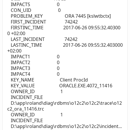
IMPACTS 0
CON_UID 0
PROBLEM_KEY ORA 7445 [kslwtbctx]
FIRST_INCIDENT 74242
FIRSTINC_TIME 2017-06-26 09:55:32.40300
0 +02:00
LAST_INCIDENT 74242
LASTINC_TIME 2017-06-26 09:55:32.403000
+02:00
IMPACT1 0
IMPACT2 0
IMPACT3 0
IMPACT4 0
KEY_NAME Client ProcId
KEY_VALUE ORACLE.EXE.4072_11416
OWNER_ID 1
INCIDENT_FILE
D:\app\roland\diag\rdbms\o12c2\o12c2\trace\o12
c2_ora_11416.trc
OWNER_ID 1
INCIDENT_FILE
D:\app\roland\diag\rdbms\o12c2\o12c2\incident...