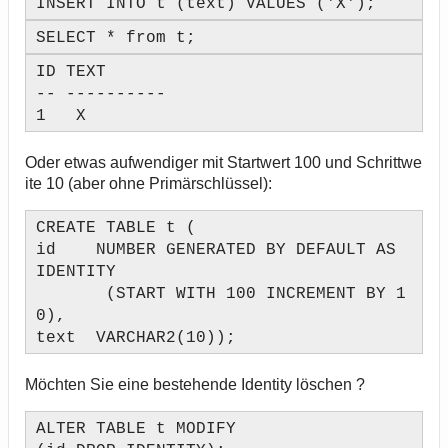
INSERT INTO t (text) VALUES ('X');
SELECT * from t;
ID TEXT
-- ----------
1 X
Oder etwas aufwendiger mit Startwert 100 und Schrittwe
ite 10 (aber ohne Primärschlüssel):
CREATE TABLE t (
id NUMBER GENERATED BY DEFAULT AS
IDENTITY
(START WITH 100 INCREMENT BY 1
0),
text VARCHAR2(10));
Möchten Sie eine bestehende Identity löschen ?
ALTER TABLE t MODIFY